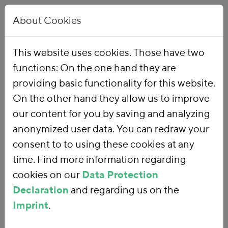
About Cookies
This website uses cookies. Those have two
functions: On the one hand they are
Home
Our Work
Topics
Environmental Financial Reform
providing basic functionality for this website.
On the other hand they allow us to improve
our content for you by saving and analyzing
Environmental
anonymized user data. You can redraw your
consent to to using these cookies at any
Financial Reform
time. Find more information regarding
cookies on our
Data Protection
Declaration
and regarding us on the
With an
environmental financial
Imprint
.
reform
, we are using fiscal policy and