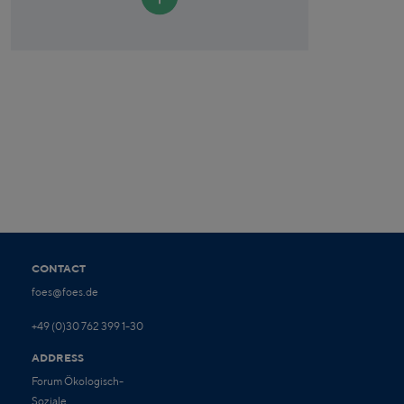
CONTACT
foes@foes.de
+49 (0)30 762 399 1-30
ADDRESS
Forum Ökologisch-
Soziale