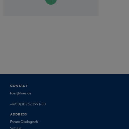
CONTACT
foes@foes.de
+49 (0)30 762 399 1-30
ADDRESS
Forum Ökologisch-
Soziale