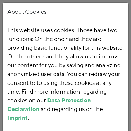
About Cookies
This website uses cookies. Those have two
functions: On the one hand they are
Home
Our Work
Topics
Environmental Financial Reform
providing basic functionality for this website.
On the other hand they allow us to improve
our content for you by saving and analyzing
Environmental
anonymized user data. You can redraw your
consent to to using these cookies at any
Financial Reform
time. Find more information regarding
cookies on our
Data Protection
Declaration
and regarding us on the
With an
environmental financial
Imprint
.
reform
, we are using fiscal policy and