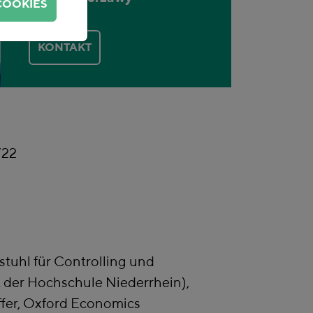
COOKIES
KONTAKT
/22
R
rstuhl für Controlling und
der Hochschule Niederrhein),
ffer, Oxford Economics