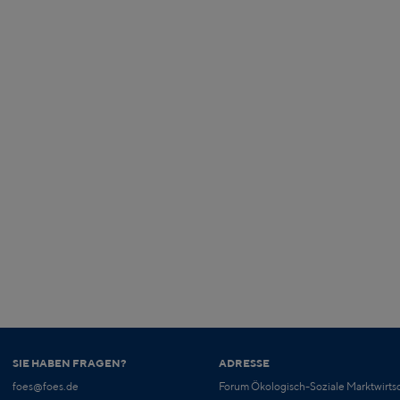
SIE HABEN FRAGEN?
ADRESSE
foes@foes.de
Forum Ökologisch-Soziale Marktwirtsc