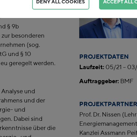
DENY ALL COOKIES
ACCEPT ALL 
ternehmen des
4
nd § 9b
 zur besonderen
ernehmen (sog.
tG und § 10
PROJEKTDATEN
neu geregelt werden.
Laufzeit:
05/21 – 03
Auftraggeber:
BMF
e Analyse und
rahmens und der
PROJEKTPARTNE
rgie- und
Prof. Dr. Nissen (Leh
gen. Dabei sind
Energiemanagement 
rkenntnisse über die
Kanzlei Assmann Pei
nergie- und