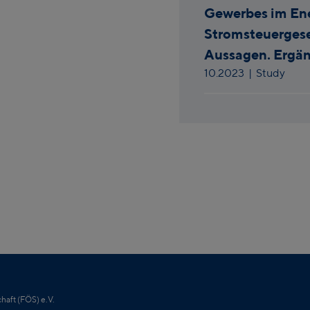
Gewerbes im En
Stromsteuergese
Aussagen. Ergä
10.2023
| Study
haft (FÖS) e.V.