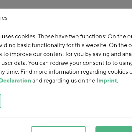
ies
Our Work
About 
e uses cookies. Those have two functions: On the 
viding basic functionality for this website. On the 
s to improve our content for you by saving and ana
user data. You can redraw your consent to to usin
any time. Find more information regarding cookies 
llierung der Entlastungs
Declaration
and regarding us on the
Imprint
.
msteuergesetz
n BMF
. Stromsteuergesetz