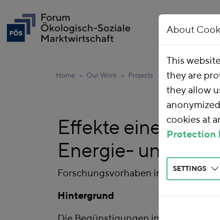
About Cook
This websit
they are pro
Home
Our Work
Projects
they allow u
anonymized 
cookies at 
Effekte einer Nove
Protection 
Energie- und Stro
SETTINGS
Forschungsvorhaben im Auftrag vo
Hintergrund
Die Begünstigungen im Energie- bzw