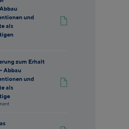
 Abbau
entionen und
e als
tigen
erung zum Erhalt
 – Abbau
entionen und
e als
tige
ment
as