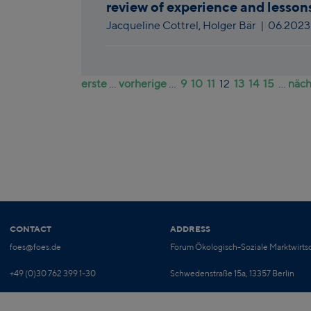
review of experience and lesson
Jacqueline Cottrel,
Holger Bär
|
06.202
erste
...
vorherige
...
9
10
11
12
13
14
15
...
näch
CONTACT
ADDRESS
foes@foes.de
Forum Ökologisch-Soziale Marktwirtsc
+49 (0)30 762 399 1-30
Schwedenstraße 15a, 13357 Berlin