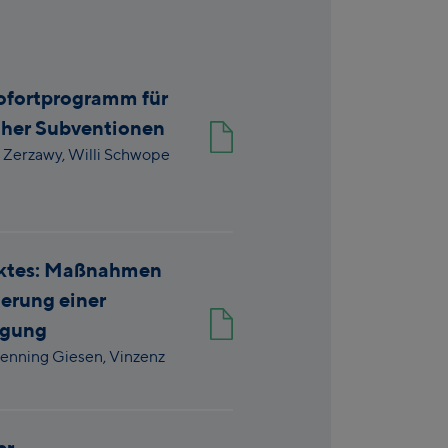
Sofortprogramm für
cher Subventionen
n Zerzawy,
Willi Schwope
rktes: Maßnahmen
erung einer
ugung
enning Giesen,
Vinzenz
er