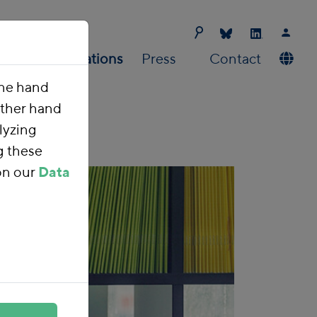
Us
Publications
Press
Contact
one hand
other hand
lyzing
g these
on our
Data