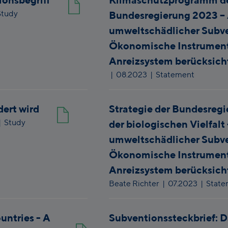
Study
Bundesregierung 2023 –
umweltschädlicher Subv
Ökonomische Instrument
Anreizsystem berücksich
|
08.2023
| Statement
dert wird
Strategie der Bundesregi
| Study
der biologischen Vielfalt
umweltschädlicher Subv
Ökonomische Instrument
Anreizsystem berücksich
Beate Richter
|
07.2023
| State
untries - A
Subventionssteckbrief: D