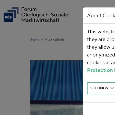
About Cook
This websit
they are pro
Home
Publications
they allow u
anonymized 
cookies at 
Protection 
SETTINGS