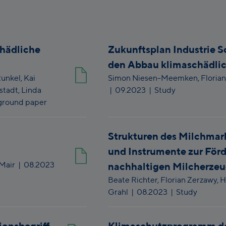
hädliche
Zukunftsplan Industrie 
den Abbau klimaschädli
Runkel,
Kai
Simon Niesen-Meemken,
Floria
stadt,
Linda
|
09.2023
| Study
ground paper
Strukturen des Milchma
und Instrumente zur Förd
Mair
|
08.2023
nachhaltigen Milcherze
Beate Richter,
Florian Zerzawy,
H
Grahl
|
08.2023
| Study
onsbegriff
Klimaschutzprogramm d