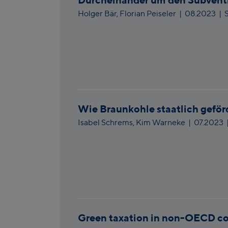
Holger Bär,
Florian Peiseler
|
08.2023
| 
Wie Braunkohle staatlich geför
Isabel Schrems,
Kim Warneke
|
07.2023
Green taxation in non-OECD co