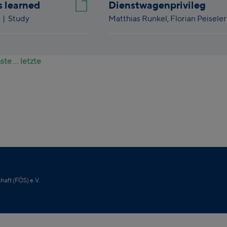
s learned
Dienstwagenprivileg
3
| Study
Matthias Runkel,
Florian Peiseler
ste
...
letzte
haft (FÖS) e.V.