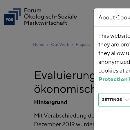
About Cook
This websit
they are pro
Home
Our Work
Projects
they allow u
anonymized 
cookies at 
Evaluierung und W
Protection 
ökonomischen Sc
SETTINGS
Hintergrund
Mit Verabschiedung des Bundes-Kli
Dezember 2019 wurden die Klimaschu