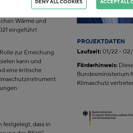
DENY ALL COOKIES
ACCEPT ALL 
ne wichtige Rolle
onale
eichen Wärme und
021 eingeführt
PROJEKTDATEN
Laufzeit:
01/22 - 02
Rolle zur Erreichung
spielen kann und
Förderhinweis:
Diese
nd eine kritische
Bundesministerium f
limaschutzinstrument
Klimaschutz vertret
rkungen
 festgelegt, dass in
ierung des BEHG