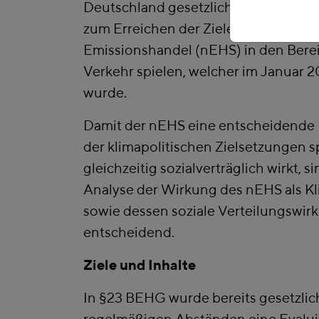
Deutschland gesetzlich verankert. Ei
zum Erreichen der Ziele soll der nati
Emissionshandel (nEHS) in den Ber
Verkehr spielen, welcher im Januar 2
wurde.
Damit der nEHS eine entscheidende 
der klimapolitischen Zielsetzungen 
gleichzeitig sozialverträglich wirkt, si
Analyse der Wirkung des nEHS als K
sowie dessen soziale Verteilungswi
entscheidend.
Ziele und Inhalte
In §23 BEHG wurde bereits gesetzlich
regelmäßigen Abständen eine Evalu