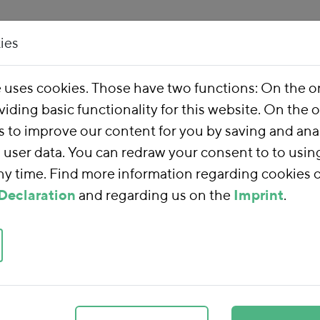
ies
Our Work
About 
e uses cookies. Those have two functions: On the 
viding basic functionality for this website. On the 
s to improve our content for you by saving and ana
user data. You can redraw your consent to to usin
any time. Find more information regarding cookies 
eiterentwicklung des nE
Declaration
and regarding us on the
Imprint
.
hwerpunkt
maschutzgesetzes im
tzziele in