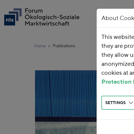
About Cook
This websit
they are pro
Home
Publications
they allow u
anonymized 
cookies at 
Protection 
SETTINGS