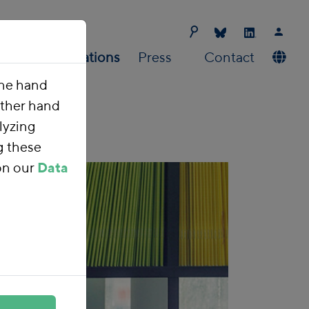
Us
Publications
Press
Contact
one hand
other hand
lyzing
g these
on our
Data