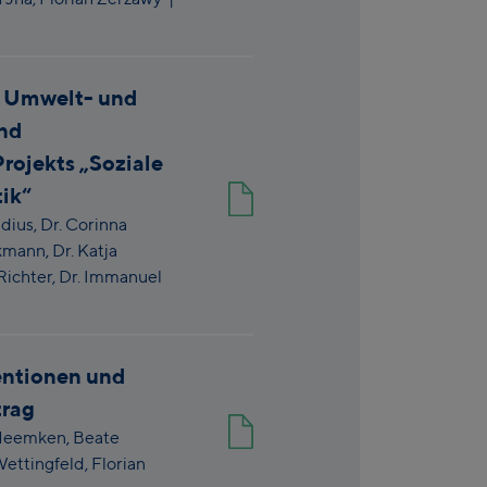
n Umwelt- und
und
rojekts „Soziale
ik“
dius,
Dr. Corinna
kmann,
Dr. Katja
Richter,
Dr. Immanuel
ntionen und
trag
Meemken,
Beate
ettingfeld,
Florian