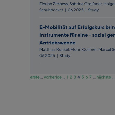
Florian Zerzawy,
Sabrina Greifoner,
Holger
Schuhbecker
|
06.2025
| Study
E-Mobilität auf Erfolgskurs bri
Instrumente für eine - sozial ge
Antriebswende
Matthias Runkel,
Florin Collmer,
Marcel 
06.2025
| Study
erste
...
vorherige
...
1
2
3
4
5
6
7
...
nächste
..