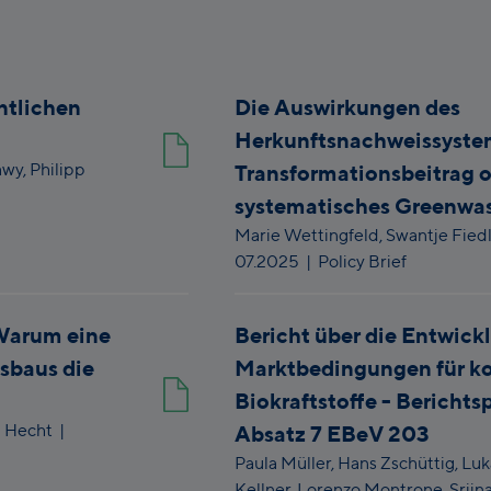
ntlichen
Die Auswirkungen des
Herkunftsnachweissyste
awy,
Philipp
Transformationsbeitrag 
systematisches Greenwa
Marie Wettingfeld,
Swantje Fiedl
07.2025
| Policy Brief
Warum eine
Bericht über die Entwick
sbaus die
Marktbedingungen für ko
Biokraftstoffe - Berichtsp
a Hecht
|
Absatz 7 EBeV 203
Paula Müller,
Hans Zschüttig,
Luk
Kellner,
Lorenzo Montrone,
Srijn