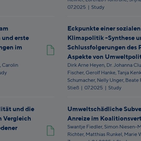
07.2025
| Study
sam
Eckpunkte einer soziale
 und erste
Klimapolitik -Synthese 
ungen im
Schlussfolgerungen des P
Aspekte von Umweltpolit
,
Carolin
Dirk Arne Heyen,
Dr. Johanna Clu
udy
Fischer,
Gerolf Hanke,
Tanja Ken
Schumacher,
Nelly Unger,
Beate 
Stieß
|
07.2025
| Study
ität und die
Umweltschädliche Subve
n Vergleich
Anreize im Koalitionsver
Swantje Fiedler,
Simon Niesen-
edener
Richter,
Matthias Runkel,
Marie W