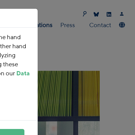
Us
Publications
Press
Contact
one hand
other hand
lyzing
g these
on our
Data