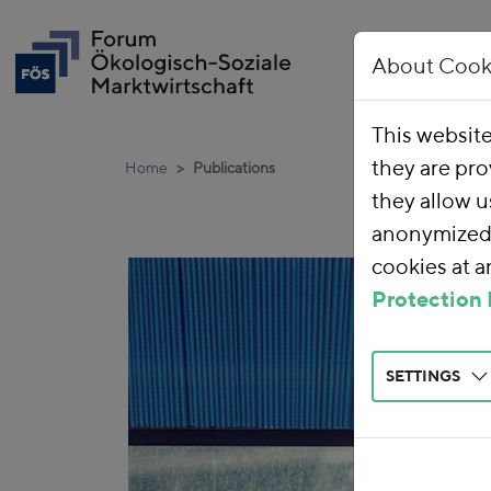
About Cook
This websit
they are pro
Home
Publications
they allow u
anonymized 
cookies at 
Protection 
SETTINGS