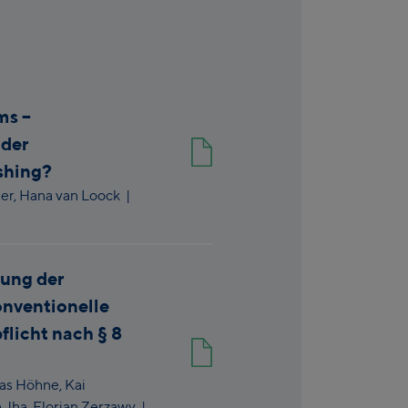
ms –
oder
shing?
er,
Hana van Loock
|
lung der
nventionelle
flicht nach § 8
as Höhne,
Kai
a Jha,
Florian Zerzawy
|