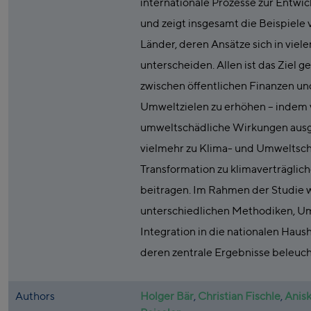
internationale Prozesse zur Entwi
und zeigt insgesamt die Beispiele 
Länder, deren Ansätze sich in vieler
unterscheiden. Allen ist das Ziel g
zwischen öffentlichen Finanzen un
Umweltzielen zu erhöhen – indem 
umweltschädliche Wirkungen ausg
vielmehr zu Klima- und Umweltsch
Transformation zu klimaverträglic
beitragen. Im Rahmen der Studie 
unterschiedlichen Methodiken, U
Integration in die nationalen Haus
deren zentrale Ergebnisse beleuch
Authors
Holger Bär
,
Christian Fischle
,
Anis