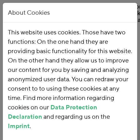
About Cookies
This website uses cookies. Those have two
functions: On the one hand they are
Home
Our Work
Topics
Environmental Financial Reform
providing basic functionality for this website.
On the other hand they allow us to improve
our content for you by saving and analyzing
Environmental
anonymized user data. You can redraw your
consent to to using these cookies at any
Financial
time. Find more information regarding
Reform
cookies on our
Data Protection
Declaration
and regarding us on the
Imprint
.
With an
environmental