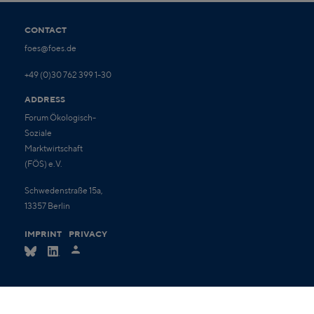
CONTACT
foes@foes.de
+49 (0)30 762 399 1-30
ADDRESS
Forum Ökologisch-
Soziale
Marktwirtschaft
(FÖS) e.V.
Schwedenstraße 15a,
13357 Berlin
IMPRINT
PRIVACY