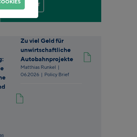
COOKIES
KONTAKT
Zu viel Geld für
unwirtschaftliche
g:
Autobahnprojekte
Matthias Runkel
|
ue
06.2026
| Policy Brief
he
nd
as