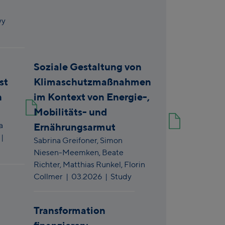
wy
Soziale Gestaltung von
st
Klimaschutzmaßnahmen
n
im Kontext von Energie-,
Mobilitäts- und
a
Ernährungsarmut
|
Sabrina Greifoner,
Simon
Niesen-Meemken,
Beate
Richter,
Matthias Runkel,
Florin
Collmer
|
03.2026
| Study
Transformation