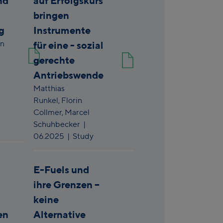
nd
auf Erfolgskurs
bringen
g
Instrumente
n
für eine - sozial
gerechte
Antriebswende
Matthias
Runkel,
Florin
Collmer,
Marcel
Schuhbecker
|
06.2025
| Study
E-Fuels und
ihre Grenzen –
keine
en
Alternative