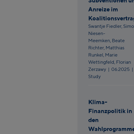
Subventionen u
Anreize im
Koalitionsvertra
Swantje Fiedler,
Simo
Niesen-
Meemken,
Beate
Richter,
Matthias
Runkel,
Marie
Wettingfeld,
Florian
Zerzawy
|
06.2025
|
Study
Klima-
Finanzpolitik in
den
Wahlprogramm