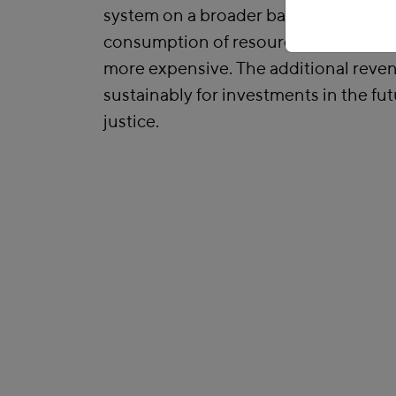
system on a broader basis and by ma
consumption of resources and the bu
more expensive. The additional reve
sustainably for investments in the fut
justice.