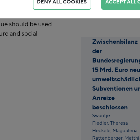
DENY ALL COOKIES
ACCEPT ALL 
king the
rden on the climate
nue should be used
ure and social
Zwischenbilanz
der
Bundesregierun
15 Mrd. Euro ne
umweltschädlic
Subventionen u
Anreize
beschlossen
Swantje
Fiedler,
Theresa
Heckele,
Magdalena
Rattenberger,
Matthi