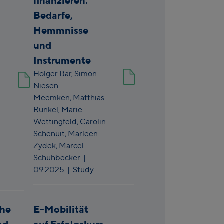
finanzieren:
Bedarfe,
Hemmnisse
n
und
Instrumente
Holger Bär,
Simon
Niesen-
Meemken,
Matthias
Runkel,
Marie
Wettingfeld,
Carolin
Schenuit,
Marleen
Zydek,
Marcel
Schuhbecker
|
09.2025
| Study
che
E-Mobilität