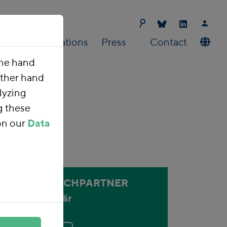
Us
Publications
Press
Contact
one hand
other hand
lyzing
g these
on our
Data
ANSPRECHPARTNER
Holger Bär