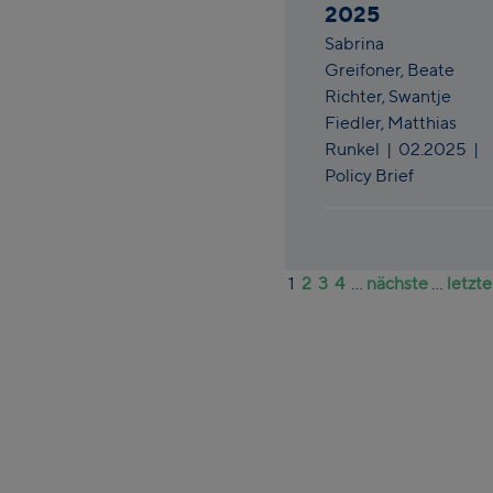
2025
Sabrina
Greifoner,
Beate
Richter,
Swantje
Fiedler,
Matthias
Runkel
|
02.2025
|
Policy Brief
1
2
3
4
...
nächste
...
letzte