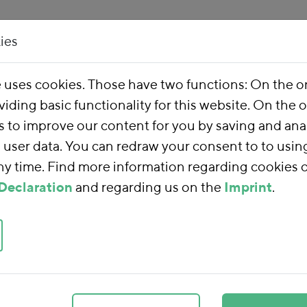
ies
Our Work
About 
e uses cookies. Those have two functions: On the 
viding basic functionality for this website. On the 
ncial Reform
s to improve our content for you by saving and ana
user data. You can redraw your consent to to usin
any time. Find more information regarding cookies 
ancial Reform
Declaration
and regarding us on the
Imprint
.
form
, we are using
 towards a sustainable
ducing subsidies that
 placing our tax