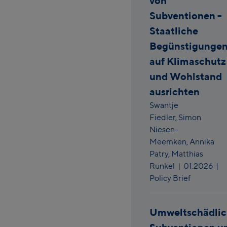
von
Subventionen -
Staatliche
Begünstigunge
auf Klimaschutz
und Wohlstand
ausrichten
Swantje
Fiedler,
Simon
Niesen-
Meemken,
Annika
Patry,
Matthias
Runkel
|
01.2026
|
Policy Brief
Umweltschädli