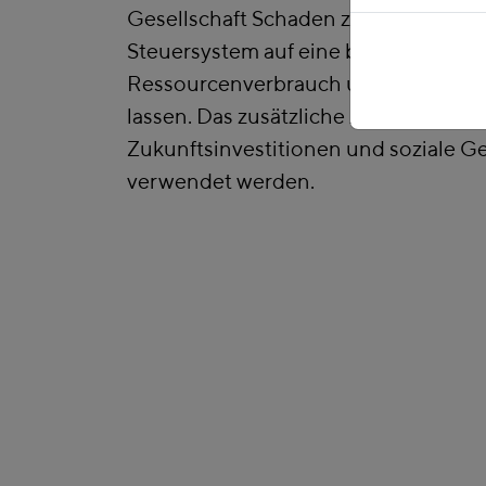
Gesellschaft Schaden zufügen, indem
Steuersystem auf eine breitere Basis 
Ressourcenverbrauch und Klimabela
lassen. Das zusätzliche Aufkommen so
Zukunftsinvestitionen und soziale Ge
verwendet werden.