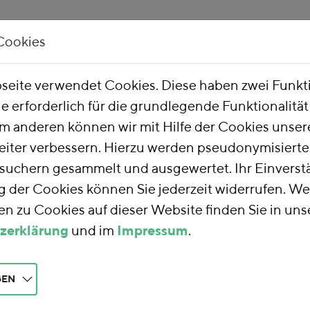
Cookies
Unsere Arbeit
Über uns
eite verwendet Cookies. Diese haben zwei Funk
ie erforderlich für die grundlegende Funktionalitä
he Finanzreform
m anderen können wir mit Hilfe der Cookies unsere
eiter verbessern. Hierzu werden pseudonymisiert
uchern gesammelt und ausgewertet. Ihr Einverstä
nzreform
der Cookies können Sie jederzeit widerrufen. We
n zu Cookies auf dieser Website finden Sie in uns
zerklärung
und im
Impressum
.
rm
nutzen wir die
teuern auf eine
aft und Gesellschaft
GEN
 die Umwelt und