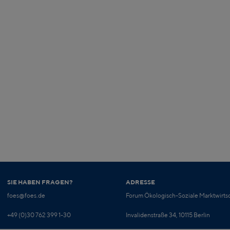
SIE HABEN FRAGEN?
ADRESSE
foes@foes.de
Forum Ökologisch-Soziale Marktwirtsc
+49 (0)30 762 399 1-30
Invalidenstraße 34, 10115 Berlin