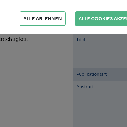
 wir unser
stellen sowie
ALLE ABLEHNEN
ALLE COOKIES AKZE
stung teurer werden
llte nachhaltig für
rechtigkeit
Titel
Publikationsart
Abstract