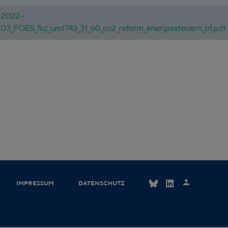
2022-
03_FOES_fkz_um1743_31_60_co2_reform_energiesteuern_bf.pdf
IMPRESSUM
DATENSCHUTZ