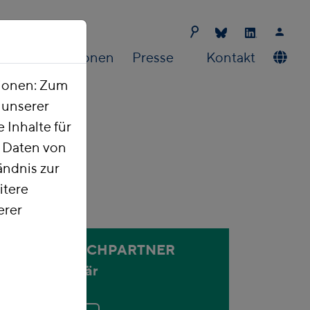
Publikationen
Presse
Kontakt
tionen: Zum
t unserer
 Inhalte für
e Daten von
ndnis zur
itere
erer
ANSPRECHPARTNER
Holger Bär