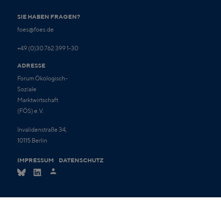
SIE HABEN FRAGEN?
foes@foes.de
+49 (0)30 762 399 1-30
ADRESSE
Forum Ökologisch-
Soziale
Marktwirtschaft
(FÖS) e.V.
Invalidenstraße 34,
10115 Berlin
IMPRESSUM
DATENSCHUTZ