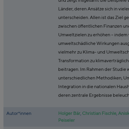
und zeigt insgesamt die Beispiele 
Länder, deren Ansätze sich in vieler
unterscheiden. Allen ist das Ziel g
zwischen öffentlichen Finanzen un
Umweltzielen zu erhöhen – indem 
umweltschädliche Wirkungen ausg
vielmehr zu Klima- und Umweltsch
Transformation zu klimaverträglic
beitragen. Im Rahmen der Studie 
unterschiedlichen Methodiken, U
Integration in die nationalen Haus
deren zentrale Ergebnisse beleuch
Autor*innen
Holger Bär
,
Christian Fischle
,
Anis
Peiseler