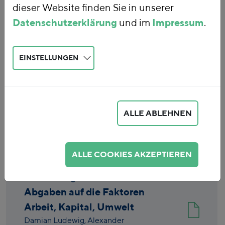
dieser Website finden Sie in unserer
Datenschutzerklärung
und im
Impressum
.
EINSTELLUNGEN
Eingabe löschen
ALLE ABLEHNEN
Publikationen
ALLE COOKIES AKZEPTIEREN
Zuordnung der Steuern und
Abgaben auf die Faktoren
Arbeit, Kapital, Umwelt
Damian Ludewig,
Alexander