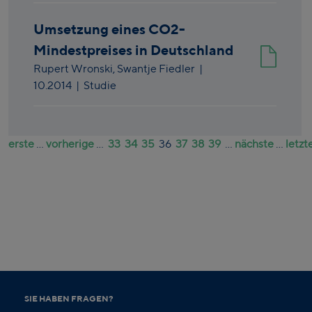
Umsetzung eines CO2-
Mindestpreises in Deutschland
Rupert Wronski,
Swantje Fiedler
|
10.2014
| Studie
erste
...
vorherige
...
33
34
35
36
37
38
39
...
nächste
...
letzt
SIE HABEN FRAGEN?