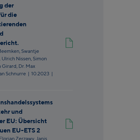
g der
ür die
ierenden
nd
ericht.
Meemken,
Swantje
. Ulrich Nissen,
Simon
 Girard,
Dr. Max
an Schnurre
|
10.2023
|
onshandelssystems
kehr und
er EU: Übersicht
euen EU-ETS 2
Florian Zerzawy,
Janis