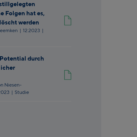
stillgelegten
 Folgen hat es,
elöscht werden
Meemken
|
12.2023
|
 Potential durch
icher
n Niesen-
.2023
| Studie