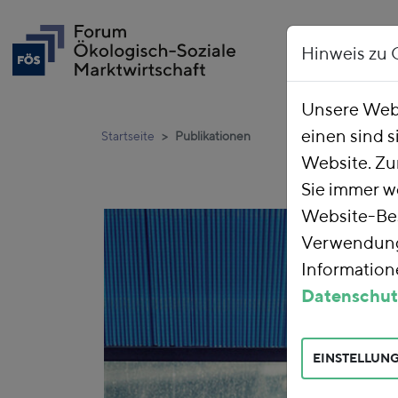
Hinweis zu 
Unsere Webs
einen sind s
Startseite
Publikationen
Website. Zu
Sie immer w
Website-Bes
Verwendung 
Informatione
Datenschut
EINSTELLUN