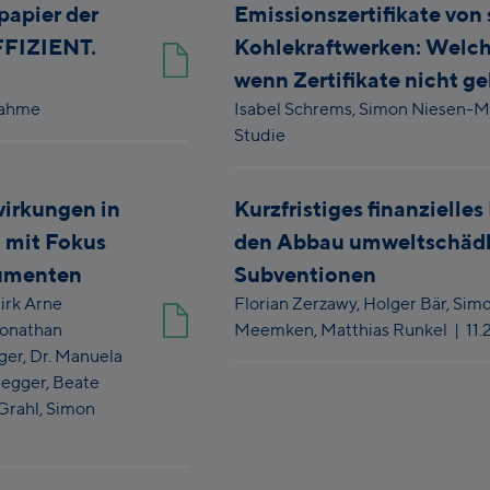
apier der
Emissionszertifikate von 
FFIZIENT.
Kohlekraftwerken: Welche
wenn Zertifikate nicht g
nahme
Isabel Schrems,
Simon Niesen-
Studie
irkungen in
Kurzfristiges finanzielles
 mit Fokus
den Abbau umweltschädl
rumenten
Subventionen
irk Arne
Florian Zerzawy,
Holger Bär,
Simo
onathan
Meemken,
Matthias Runkel
|
11
ger,
Dr. Manuela
legger,
Beate
Grahl,
Simon