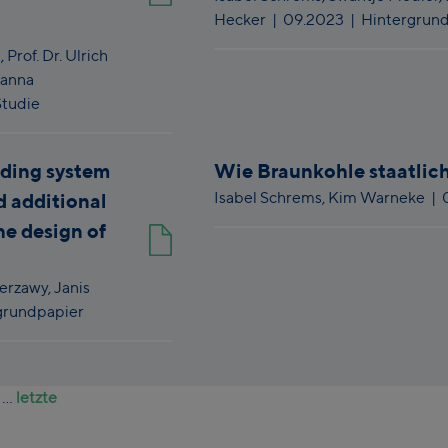
Hecker
|
09.2023
| Hintergrun
,
Prof. Dr. Ulrich
anna
Studie
ading system
Wie Braunkohle staatlich
Isabel Schrems,
Kim Warneke
|
d additional
he design of
Zerzawy,
Janis
grundpapier
...
letzte