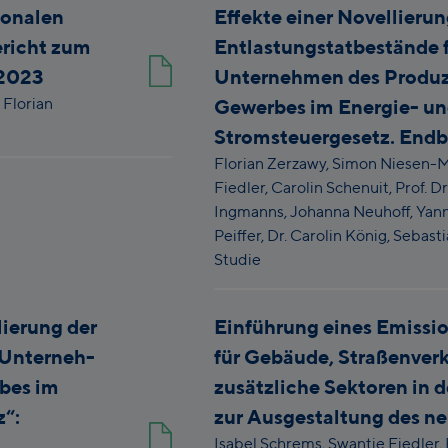
ionalen
Effekte einer Novellierun
ericht zum
Entlastungstatbestände f
 2023
Unternehmen des Produz
,
Florian
Gewerbes im Energie- u
Stromsteuergesetz. Endb
Florian Zerzawy,
Simon Niesen-
Fiedler,
Carolin Schenuit,
Prof. Dr
Ingmanns,
Johanna Neuhoff,
Yann
Peiffer,
Dr. Carolin König,
Sebasti
Studie
lierung der
Einführung eines Emissi
 Unterneh-
für Gebäude, Straßenver
bes im
zusätzliche Sektoren in d
z“:
zur Ausgestaltung des n
Isabel Schrems,
Swantje Fiedler,