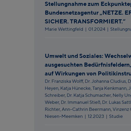
Stellungnahme zum Eckpunktep
Bundesnetzagentur „NETZE. E
SICHER. TRANSFORMIERT.“
Marie Wettingfeld
|
01.2024
| Stellung
Umwelt und Soziales: Wechselw
ausgesuchten Bedürfnisfeldern,
auf Wirkungen von Politikinst
Dr. Franziska Wolff,
Dr. Johanna Cludius,
D
Heyen,
Katja Hünecke,
Tanja Kenkmann,
J
Schreiber,
Dr. Katja Schumacher,
Nelly Un
Weber,
Dr. Immanuel Stieß,
Dr. Lukas Satt
Richter,
Ann-Cathrin Beermann,
Vinzenz 
Niesen-Meemken
|
12.2023
| Studie