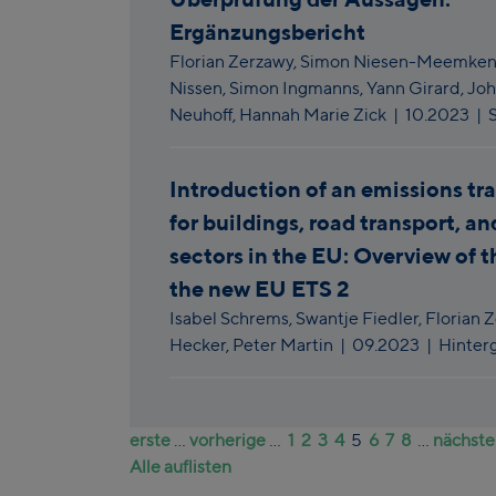
Ergänzungsbericht
Florian Zerzawy,
Simon Niesen-Meemken
Nissen,
Simon Ingmanns,
Yann Girard,
Joh
Neuhoff,
Hannah Marie Zick
|
10.2023
| 
Introduction of an emissions tr
for buildings, road transport, an
sectors in the EU: Overview of t
the new EU ETS 2
Isabel Schrems,
Swantje Fiedler,
Florian 
Hecker,
Peter Martin
|
09.2023
| Hinter
erste
...
vorherige
...
1
2
3
4
5
6
7
8
...
nächste
Alle auflisten