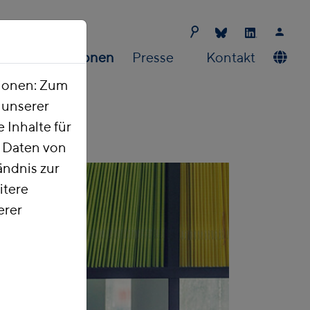
Publikationen
Presse
Kontakt
tionen: Zum
t unserer
 Inhalte für
e Daten von
ndnis zur
itere
erer