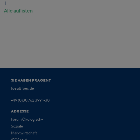
1
Alle auflisten
SIE HABEN FRAGEN?
foes@foes.de
+49 (0)30 762 399 1-30
ADRESSE
Forum Ökologisch-
Soziale
Marktwirtschaft
(FÖS) e.V.