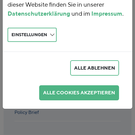
dieser Website finden Sie in unserer
Datenschutzerklärung
und im
Impressum
.
EINSTELLUNGEN
Eingabe löschen
ALLE ABLEHNEN
Energiekosten: Wie hoch ist die
Belastung der Industrie?
ALLE COOKIES AKZEPTIEREN
Simon Niesen-Meemken,
Jens
Preußner,
Florian Zerzawy
|
12.2024
|
Policy Brief