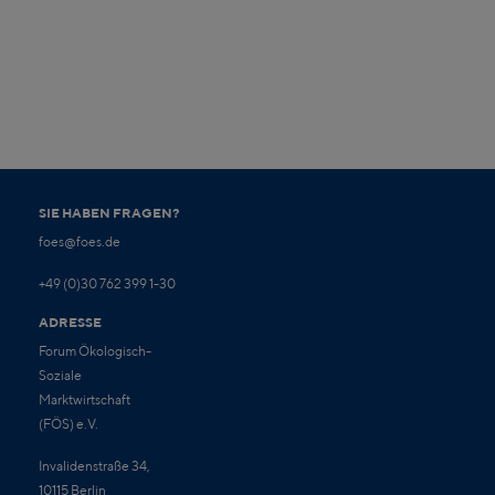
SIE HABEN FRAGEN?
foes@foes.de
+49 (0)30 762 399 1-30
ADRESSE
Forum Ökologisch-
Soziale
Marktwirtschaft
(FÖS) e.V.
Invalidenstraße 34,
10115 Berlin