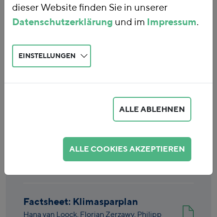
dieser Website finden Sie in unserer
Datenschutzerklärung
und im
Impressum
.
EINSTELLUNGEN
Eingabe löschen
ALLE ABLEHNEN
Mythos Reichweitenangst - Ein
Blick in den Rückspiegel
ALLE COOKIES AKZEPTIEREN
Matthias Runkel,
Hana van Loock
|
06.2026
| Studie
Factsheet: Klimasparplan
Hana van Loock,
Florian Zerzawy,
Philipp