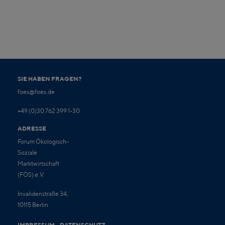
SIE HABEN FRAGEN?
foes@foes.de
+49 (0)30 762 399 1-30
ADRESSE
Forum Ökologisch-
Soziale
Marktwirtschaft
(FÖS) e.V.
Invalidenstraße 34,
10115 Berlin
IMPRESSUM
DATENSCHUTZ