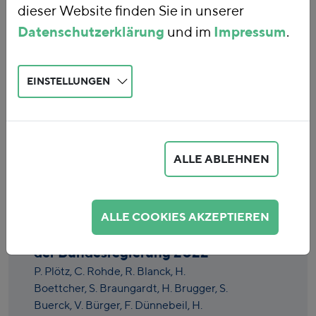
dieser Website finden Sie in unserer
Datenschutzerklärung
und im
Impressum
.
EINSTELLUNGEN
Eingabe löschen
ALLE ABLEHNEN
Einzelmaßnahmenbewertung
des
ALLE COOKIES AKZEPTIEREN
Klimaschutzsofortprogramms
der Bundesregierung 2022
P. Plötz,
C. Rohde,
R. Blanck,
H.
Boettcher,
S. Braungardt,
H. Brugger,
S.
Buerck,
V. Bürger,
F. Dünnebeil,
H.