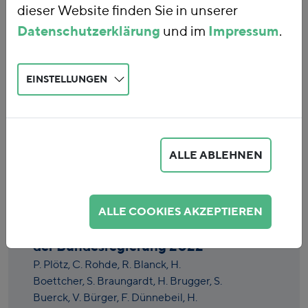
dieser Website finden Sie in unserer
Datenschutzerklärung
und im
Impressum
.
EINSTELLUNGEN
Eingabe löschen
ALLE ABLEHNEN
Einzelmaßnahmenbewertung
des
ALLE COOKIES AKZEPTIEREN
Klimaschutzsofortprogramms
der Bundesregierung 2022
P. Plötz,
C. Rohde,
R. Blanck,
H.
Boettcher,
S. Braungardt,
H. Brugger,
S.
Buerck,
V. Bürger,
F. Dünnebeil,
H.