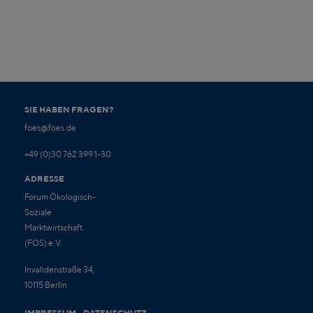
SIE HABEN FRAGEN?
foes@foes.de
+49 (0)30 762 399 1-30
ADRESSE
Forum Ökologisch-
Soziale
Marktwirtschaft
(FÖS) e.V.
Invalidenstraße 34,
10115 Berlin
IMPRESSUM
DATENSCHUTZ