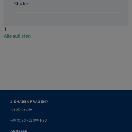
Studie
1
Alle auflisten
SIE HABEN FRAGEN?
foes@foes.de
+49 (0)30 762 399 1-30
ADRESSE