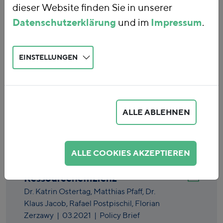
dieser Website finden Sie in unserer
Datenschutzerklärung
und im
Impressum
.
EINSTELLUNGEN
Eingabe löschen
ALLE ABLEHNEN
Optionen für ökonomische
Politikinstrumente zur
ALLE COOKIES AKZEPTIEREN
Steigerung der
Ressourceneffizienz
Dr. Katrin Ostertag,
Matthias Pfaff,
Dr.
Klaus Jacob,
Rafael Postpischil,
Florian
Zerzawy
|
03.2021
| Policy Brief