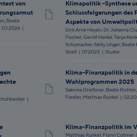
text von
Klimapolitik -Synthese 
hrungsarmut
Schlussfolgerungen des P
en,
Beate
Aspekte von Umweltpolit
|
03.2026
|
Dirk Arne Heyen,
Dr. Johanna Clu
Fischer,
Gerolf Hanke,
Tanja Ken
Schumacher,
Nelly Unger,
Beate 
Stieß
|
07.2025
| Studie
ngen
Klima-Finanzpolitik in d
rechte
Wahlprogrammen 2025
Sabrina Greifoner,
Beate Richter
Fiedler,
Matthias Runkel
|
02.2
Schuhbecker
|
e
Klima-Finanzpolitik im V
Matthias Runkel,
Florin Collmer
s