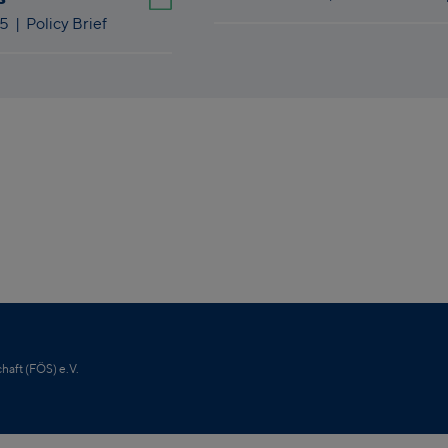
25
| Policy Brief
haft (FÖS) e.V.