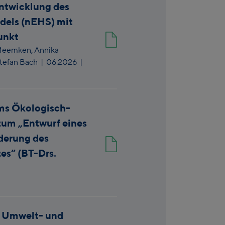
ntwicklung des
dels (nEHS) mit
unkt
Meemken,
Annika
Stefan Bach
|
06.2026
|
ms Ökologisch-
zum „Entwurf eines
derung des
es“ (BT-Drs.
n Umwelt- und