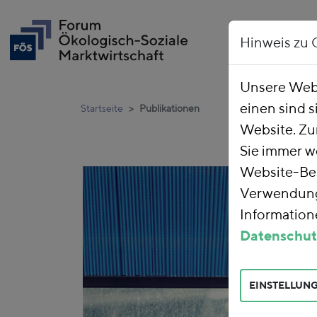
Hinweis zu 
Unsere Webs
einen sind s
Startseite
Publikationen
Website. Zu
Sie immer w
Website-Bes
Verwendung 
Informatione
Datenschut
EINSTELLUN