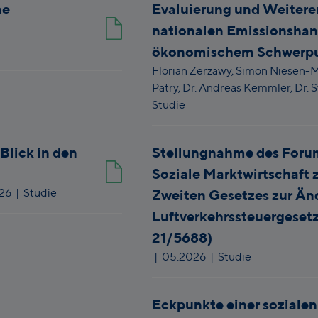
he
Evaluierung und Weitere
nationalen Emissionshan
ökonomischem Schwerp
Florian Zerzawy,
Simon Niesen-
Patry,
Dr. Andreas Kemmler,
Dr. 
Studie
Blick in den
Stellungnahme des Foru
Soziale Marktwirtschaft 
026
| Studie
Zweiten Gesetzes zur Än
Luftverkehrssteuergesetz
21/5688)
|
05.2026
| Studie
Eckpunkte einer soziale