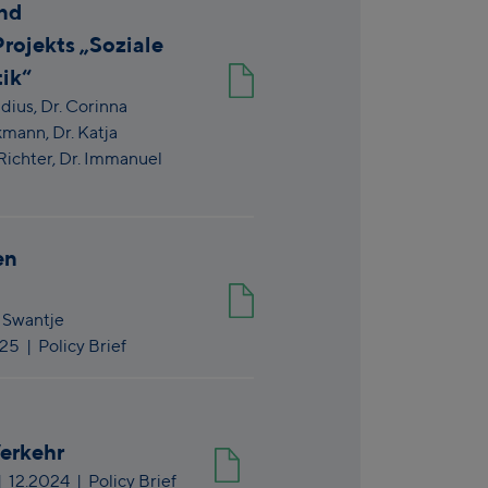
und
rojekts „Soziale
ik“
dius,
Dr. Corinna
kmann,
Dr. Katja
Richter,
Dr. Immanuel
en
,
Swantje
025
| Policy Brief
erkehr
|
12.2024
| Policy Brief