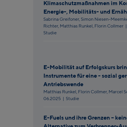
Klimaschutzmaßnahmen im Kon
Energie-, Mobilitäts- und Ernä
Sabrina Greifoner,
Simon Niesen-Meemk
Richter,
Matthias Runkel,
Florin Collmer
Studie
E-Mobilität auf Erfolgskurs bri
Instrumente für eine - sozial ge
Antriebswende
Matthias Runkel,
Florin Collmer,
Marcel 
06.2025
| Studie
E-Fuels und ihre Grenzen – kein
Alternative zum Verbrenner-Au