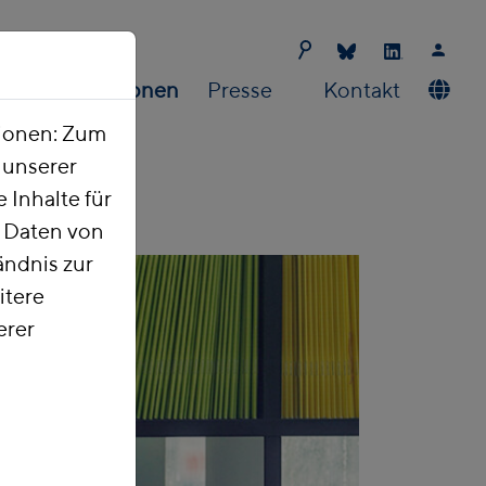
Publikationen
Presse
Kontakt
tionen: Zum
t unserer
 Inhalte für
e Daten von
ndnis zur
itere
erer