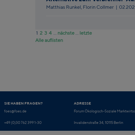
Matthias Runkel,
Florin Collmer
|
02.20
1
2
3
4
...
nächste
...
letzte
Alle auflisten
SIE HABEN FRAGEN?
ADRESSE
foes@foes.de
Forum Ökologisch-Soziale Marktwirtsc
+49 (0)30 762 399 1-30
Invalidenstraße 34, 10115 Berlin