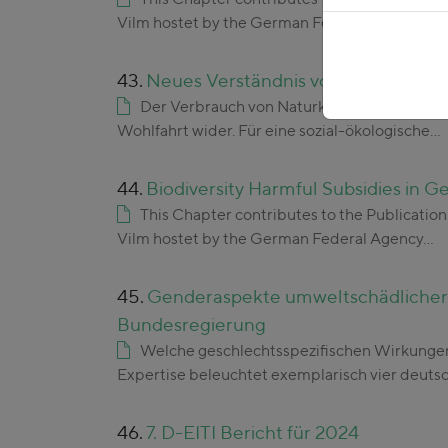
Vilm hostet by the German Federal Agency…
43.
Neues Verständnis von Wohlfahrt - 
Der Verbrauch von Naturkapital in Wirtscha
Wohlfahrt wider. Für eine sozial-ökologische…
44.
Biodiversity Harmful Subsidies in 
This Chapter contributes to the Publication
Vilm hostet by the German Federal Agency…
45.
Genderaspekte umweltschädlicher S
Bundesregierung
Welche geschlechtsspezifischen Wirkungen
Expertise beleuchtet exemplarisch vier deuts
46.
7. D-EITI Bericht für 2024