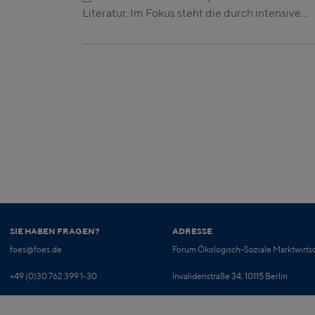
Literatur. Im Fokus steht die durch intensive…
SIE HABEN FRAGEN?
ADRESSE
foes@foes.de
Forum Ökologisch-Soziale Marktwirtsc
+49 (0)30 762 399 1-30
Invalidenstraße 34, 10115 Berlin