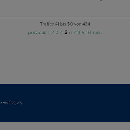
Treffer 41 bis 50 von 434
previous
1
2
3
4
5
6
7
8
9
10
next
haft (FÖS) e.V.