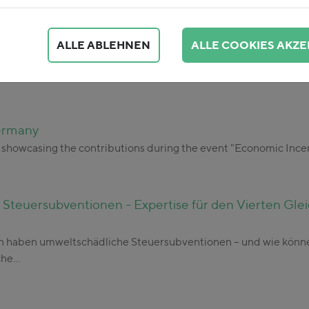
ALLE ABLEHNEN
ALLE COOKIES AKZE
Ansätze zur Verknüpfung der wirtschaftlichen Berich
ft und Gesellschaft spiegelt sich in Produktions- und Konsumwe
Germany
 showcasing the contributions during the event "Economic Incenti
teuersubventionen - Expertise für den Vierten Glei
 haben umweltschädliche Steuersubventionen – und wie können
che…