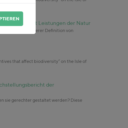
PTIEREN
terstattung mit Leistungen der Natur
isen sowie in unserer Definition von
ves that affect biodiversity” on the Isle of
chstellungsbericht der
 sie gerechter gestaltet werden? Diese