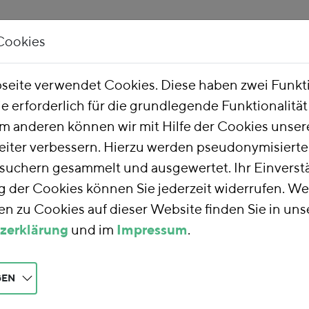
Cookies
Unsere Arbeit
Über uns
eite verwendet Cookies. Diese haben zwei Funk
ie erforderlich für die grundlegende Funktionalitä
m anderen können wir mit Hilfe der Cookies unsere
eiter verbessern. Hierzu werden pseudonymisiert
uchern gesammelt und ausgewertet. Ihr Einverstä
ht verarbeitet.
der Cookies können Sie jederzeit widerrufen. We
n zu Cookies auf dieser Website finden Sie in uns
 Instrumente für eine - sozial gerechte Antriebswend
zerklärung
und im
Impressum
.
usforderungen und Potenziale beim Hochlauf der Elektromobilität
GEN
Germany
 showcasing the contributions during the event "Economic Incenti