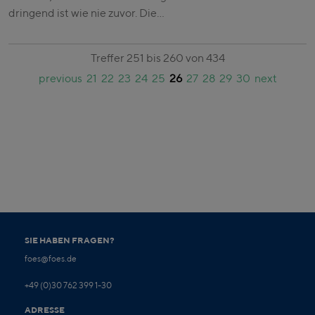
dringend ist wie nie zuvor. Die…
Treffer 251 bis 260 von 434
previous
21
22
23
24
25
26
27
28
29
30
next
SIE HABEN FRAGEN?
foes@foes.de
+49 (0)30 762 399 1-30
ADRESSE