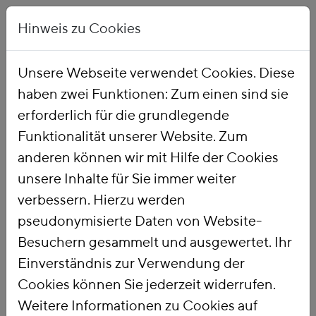
Hinweis zu Cookies
Unsere Webseite verwendet Cookies. Diese
haben zwei Funktionen: Zum einen sind sie
Startseite
Publikationen
erforderlich für die grundlegende
Funktionalität unserer Website. Zum
anderen können wir mit Hilfe der Cookies
Suchbegriffe unter 4 Zeichen Länge werden nicht
unsere Inhalte für Sie immer weiter
verarbeitet.
verbessern. Hierzu werden
434 Treffer:
Datum
Titel
pseudonymisierte Daten von Website-
251.
Wie notwendige Wirtschaftshilfen die
Besuchern gesammelt und ausgewertet. Ihr
Corona-Krise abfedern und die ökologische
Einverständnis zur Verwendung der
Transformation beschleunigen können
Cookies können Sie jederzeit widerrufen.
Die Corona-Krise erschüttert in diesen Tagen unsere
Weitere Informationen zu Cookies auf
Gesellschaft und zwingt den Staat zu Soforthilfen und