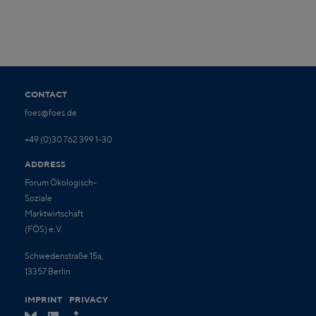
CONTACT
foes@foes.de
+49 (0)30 762 399 1-30
ADDRESS
Forum Ökologisch-
Soziale
Marktwirtschaft
(FÖS) e.V.
Schwedenstraße 15a,
13357 Berlin
IMPRINT
PRIVACY