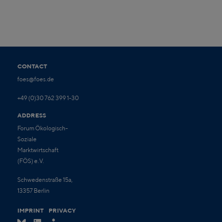
CONTACT
foes@foes.de
+49 (0)30 762 399 1-30
ADDRESS
Forum Ökologisch-
Soziale
Marktwirtschaft
(FÖS) e.V.
Schwedenstraße 15a,
13357 Berlin
IMPRINT
PRIVACY