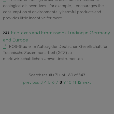
ecological disincentives - for example, it encourages the
consumption of environmentally harmful products and
provides little incentive for more…
80.
Ecotaxes and Emmissions Trading in Germany
and Europe
FÖS-Studie im Auftrag der Deutschen Gesellschaft für
Technische Zusammenarbeit (GTZ) zu
marktwirtschaftlichen Umweltinstrumenten.
Search results 71 until 80 of 343
previous
3
4
5
6
7
8
9
10
11
12
next