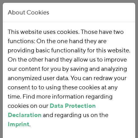
About Cookies
This website uses cookies. Those have two
functions: On the one hand they are
Home
Publications
providing basic functionality for this website.
On the other hand they allow us to improve
our content for you by saving and analyzing
343 results:
Date
Title
anonymized user data. You can redraw your
consent to to using these cookies at any
71.
Die Finanzierung Deutschlands über Steuern
time. Find more information regarding
auf Arbeit, Kapital und Umweltverschmutzung
cookies on our
Data Protection
Der Anteil der Umweltsteuern am deutschen
Steueraufkommen war im Jahr 2016 niedriger als vor der
Declaration
and regarding us on the
Ökologischen Steuerreform 1999 und fällt weiterhin stetig.
Imprint
.
Auch im europäischen Vergleich ist…