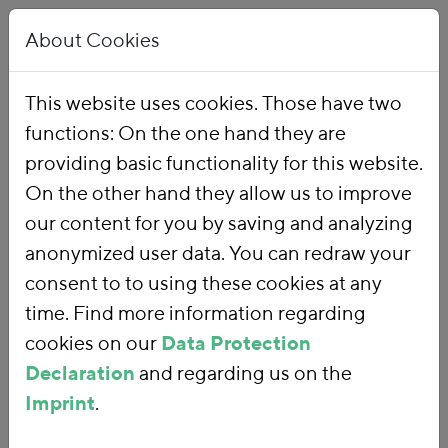
About Cookies
This website uses cookies. Those have two
functions: On the one hand they are
Home
Publications
providing basic functionality for this website.
On the other hand they allow us to improve
our content for you by saving and analyzing
343 results:
Date
Title
anonymized user data. You can redraw your
consent to to using these cookies at any
161.
Reformvorschlag Kfz-Steuer: Wie eine
time. Find more information regarding
Zulassungssteuer Klimaschutz im Verkehr
cookies on our
Data Protection
voranbringen kann
Declaration
Die im Klimapaket der Bundesregierung
and regarding us on the
vorgeschlagene Reform der Kfz-Steuer ist eine
Imprint
.
Gelegenheit, die fiskalischen Leitplanken mit Blick auf die
enormen Herausforderungen des Verkehrssektors beim…