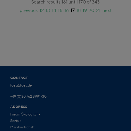
Search results 161 until 170 of 343
previous
12
13
14
15
16
17
18
19
20
21
next
CONTACT
foes@foes.de
+49 (0)30 762 399 1-30
ADDRESS
Forum Ökologisch-
Soziale
Marktwirtschaft