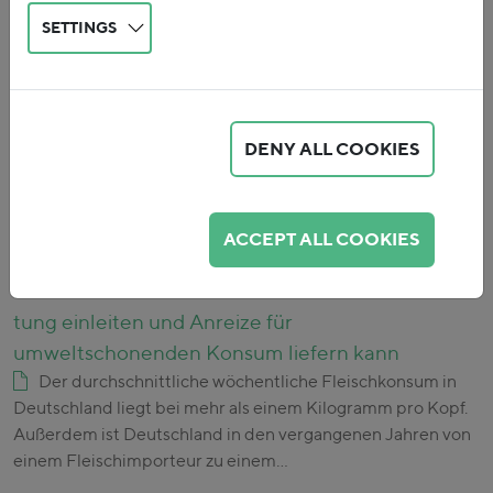
SETTINGS
162.
Entschädigungszahlungen für
Braunkohleunternehmen: Wofür und warum?
Am 29.01.2020 hat die Bundesregierung das
„Kohleausstiegsgesetz“ beschlossen. Innerhalb dieses
DENY ALL COOKIES
Gesetzes wurde auch eine Entschädigung für die Betreiber
der Braunkohlekraftwerke in Höhe von 4,35 Mrd.…
ACCEPT ALL COOKIES
163.
Tierwohl fördern, Klima schützen: Wie eine
Steuer auf Fleisch eine Wende in der Nutztierhal-
tung einleiten und Anreize für
umweltschonenden Konsum liefern kann
Der durchschnittliche wöchentliche Fleischkonsum in
Deutschland liegt bei mehr als einem Kilogramm pro Kopf.
Außerdem ist Deutschland in den vergangenen Jahren von
einem Fleischimporteur zu einem…