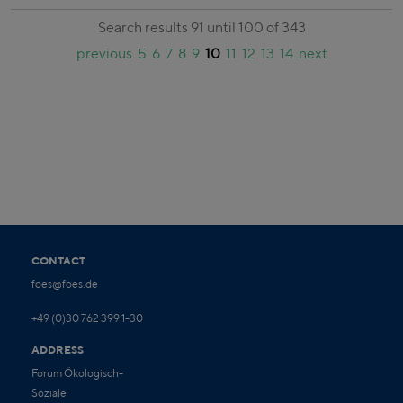
Search results 91 until 100 of 343
previous
5
6
7
8
9
10
11
12
13
14
next
CONTACT
foes@foes.de
+49 (0)30 762 399 1-30
ADDRESS
Forum Ökologisch-
Soziale