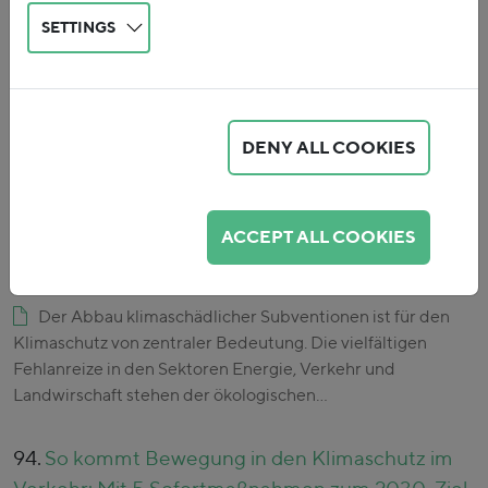
SETTINGS
92.
Sozial-ökologisch ausgerichtete
Konjunkturpolitik in und nach der Corona-Krise
Die Corona-Krise stellt sich aus makroökonomischer
Sicht als tiefe globale Rezession mit einem Rückgang des
DENY ALL COOKIES
deutschen BIP um mindestens 4 % im Jahr 2020 dar; die
Bundesregierung erwartet sogar einen…
ACCEPT ALL COOKIES
93.
Sozial gerechter Abbau umweltschädlicher
Subventionen
Der Abbau klimaschädlicher Subventionen ist für den
Klimaschutz von zentraler Bedeutung. Die vielfältigen
Fehlanreize in den Sektoren Energie, Verkehr und
Landwirschaft stehen der ökologischen…
94.
So kommt Bewegung in den Klimaschutz im