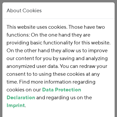
About Cookies
This website uses cookies. Those have two
functions: On the one hand they are
Home
Publications
providing basic functionality for this website.
On the other hand they allow us to improve
our content for you by saving and analyzing
343 results:
Date
Title
anonymized user data. You can redraw your
consent to to using these cookies at any
91.
Soziale Gestaltung von
time. Find more information regarding
Klimaschutzmaßnahmen im Kontext von
cookies on our
Data Protection
Energie-, Mobilitäts- und Ernährungsarmut
Declaration
Viele Klimaschutzmaßnahmen gehen mit
and regarding us on the
Verteilungswirkungen einher und haben teils direkten
Imprint
.
Einfluss auf die Kosten zentraler Lebensbereiche. Sie
können zunächst das Armutsrisiko in den Bereichen…