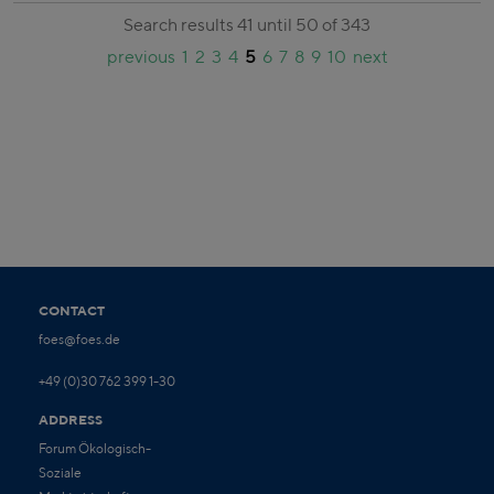
Search results 41 until 50 of 343
previous
1
2
3
4
5
6
7
8
9
10
next
CONTACT
foes@foes.de
+49 (0)30 762 399 1-30
ADDRESS
Forum Ökologisch-
Soziale