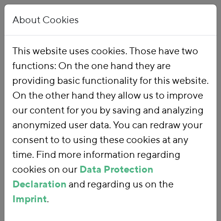
About Cookies
This website uses cookies. Those have two
functions: On the one hand they are
Home
Publications
providing basic functionality for this website.
On the other hand they allow us to improve
our content for you by saving and analyzing
Search words under length of 4 characters are not
anonymized user data. You can redraw your
processed.
consent to to using these cookies at any
343 results:
Date
Title
time. Find more information regarding
41.
Mehrkosten für private Haushalte durch die
cookies on our
Data Protection
Begünstigungen der stromintensiven Industrie
Declaration
and regarding us on the
Das FÖS hat im Auftrag der Bundestagsfraktion
Imprint
.
BÜNDNIS 90/DIE GRÜNEN untersucht, welche
Mehrkosten privaten Haushalten durch die