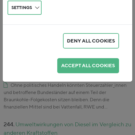
Strompreis und den Ausstoß von Treibhausgasen gelten.…
SETTINGS
242.
Straßenverkehr im Emissionshandel: Ohne
Nutzen für den Klimaschutz
Verschiedene Akteure schlagen derzeit die
DENY ALL COOKIES
Einbeziehung des Straßenverkehrs in den europäischen
Emissionshandel vor. Die vorliegende Kurzanalyse fasst
Ergebnisse bestehender Literatur zur…
ACCEPT ALL COOKIES
243.
Finanzielle Vorsorge im Braunkohlebereich
Ohne politisches Handeln könnten Steuerzahler_innen
und betroffene Bundesländer auf einem Teil der
Braunkohle-Folgekosten sitzen bleiben. Denn die
finanziellen Mittel sind bei Vattenfall, RWE und…
244.
Umweltwirkungen von Diesel im Vergleich zu
anderen Kraftstoffen