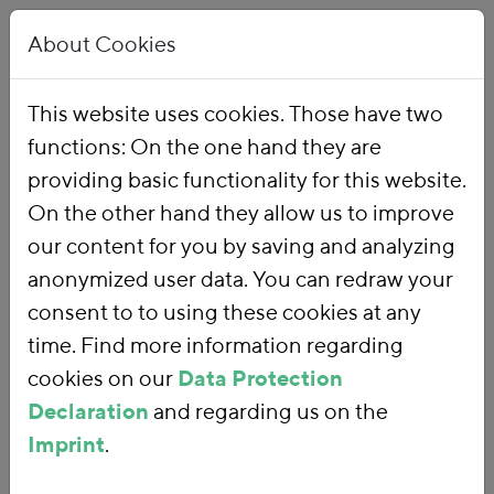
About Cookies
This website uses cookies. Those have two
functions: On the one hand they are
Home
Publications
providing basic functionality for this website.
On the other hand they allow us to improve
our content for you by saving and analyzing
Search words under length of 4 characters are not
anonymized user data. You can redraw your
processed.
consent to to using these cookies at any
343 results:
Date
Title
time. Find more information regarding
241.
Energiepreisentlastungen für die Eisen- und
cookies on our
Data Protection
Stahlindustrie
Declaration
and regarding us on the
Das vorliegende Kurzgutachten analysiert die
Imprint
.
wesentlichen Ausnahmeregelungen für die deutsche
Stahlindustrie, die für die Abgaben und Umlagen im