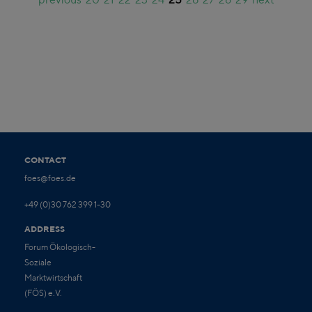
CONTACT
foes@foes.de
+49 (0)30 762 399 1-30
ADDRESS
Forum Ökologisch-
Soziale
Marktwirtschaft
(FÖS) e.V.