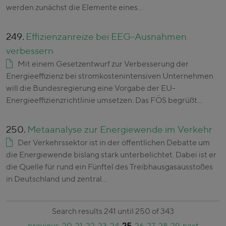
werden zunächst die Elemente eines…
249.
Effizienzanreize bei EEG-Ausnahmen
verbessern
Mit einem Gesetzentwurf zur Verbesserung der
Energieeffizienz bei stromkostenintensiven Unternehmen
will die Bundesregierung eine Vorgabe der EU-
Energieeffizienzrichtlinie umsetzen. Das FÖS begrüßt…
250.
Metaanalyse zur Energiewende im Verkehr
Der Verkehrssektor ist in der öffentlichen Debatte um
die Energiewende bislang stark unterbelichtet. Dabei ist er
die Quelle für rund ein Fünftel des Treibhausgasausstoßes
in Deutschland und zentral…
Search results 241 until 250 of 343
previous
20
21
22
23
24
25
26
27
28
29
next