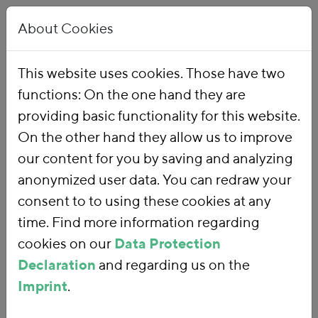
About Cookies
This website uses cookies. Those have two
functions: On the one hand they are
Home
Publications
providing basic functionality for this website.
On the other hand they allow us to improve
our content for you by saving and analyzing
anonymized user data. You can redraw your
consent to to using these cookies at any
time. Find more information regarding
Publicationtitle
cookies on our
Data Protection
Die bergrechtliche
Declaration
and regarding us on the
Förderabgabe als
Imprint
.
Instrument für