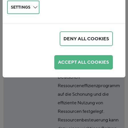
SETTINGS
Ressourcenschutz
Publicationtype
Study
DENY ALL COOKIES
Publicationabstract
Der nicht nachhaltige Abbau
von Ressourcen gefährdet
unsere Lebensgrundlagen.
ACCEPT ALL COOKIES
Deutschland hat sich mit dem
Deutschen
Ressourceneffizienzprogramm
auf die Schonung und die
effiziente Nutzung von
Ressourcen festgelegt.
Ressourcenbesteuerung kann