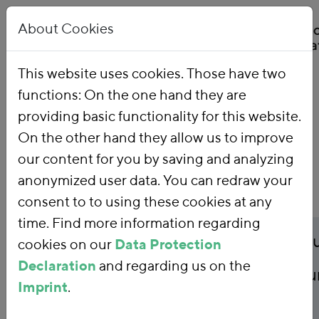
About Cookies
This website uses cookies. Those have two
functions: On the one hand they are
Home
Publications
providing basic functionality for this website.
On the other hand they allow us to improve
our content for you by saving and analyzing
anonymized user data. You can redraw your
consent to to using these cookies at any
time. Find more information regarding
Publicationtitle
Verordnung zur Änder
cookies on our
Data Protection
Declaration
and regarding us on the
der Energiesteuer- 
Imprint
.
Stromsteuer-