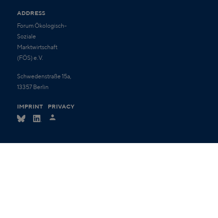
ADDRESS
Forum Ökologisch-
Soziale
Marktwirtschaft
(FÖS) e.V.
Schwedenstraße 15a,
13357 Berlin
IMPRINT
PRIVACY