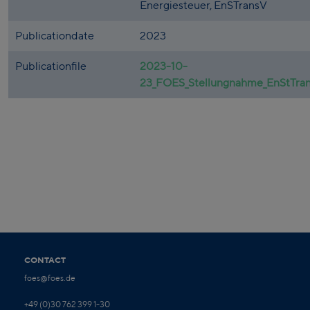
Energiesteuer, EnSTransV
Publicationdate
2023
Publicationfile
2023-10-
23_FOES_Stellungnahme_EnStTran
CONTACT
foes@foes.de
+49 (0)30 762 399 1-30