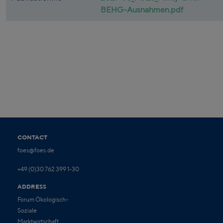
BEHG-Ausnahmen.pdf
CONTACT
foes@foes.de
+49 (0)30 762 399 1-30
ADDRESS
Forum Ökologisch-
Soziale
Marktwirtschaft