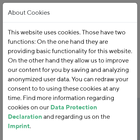
About Cookies
This website uses cookies. Those have two
functions: On the one hand they are
Home
Publications
providing basic functionality for this website.
On the other hand they allow us to improve
our content for you by saving and analyzing
anonymized user data. You can redraw your
consent to to using these cookies at any
time. Find more information regarding
Publicationtitle
cookies on our
Data Protection
Ausnahmen vom
Declaration
and regarding us on the
CO2-Preis für den
Imprint
.
Straßengüterverkehr?