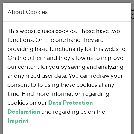
About Cookies
This website uses cookies. Those have two
functions: On the one hand they are
Home
Our Work
Topics
Environmental Financial Reform
providing basic functionality for this website.
On the other hand they allow us to improve
our content for you by saving and analyzing
Environmental
anonymized user data. You can redraw your
consent to to using these cookies at any
Financial
time. Find more information regarding
Reform
cookies on our
Data Protection
Declaration
and regarding us on the
Imprint
.
With an
environmental