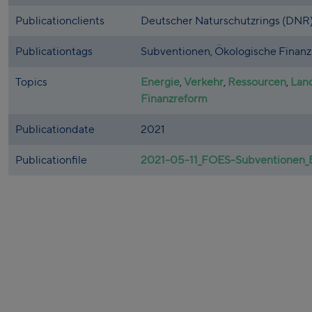
Publicationclients
Deutscher Naturschutzrings (DNR
Publicationtags
Subventionen, Ökologische Finanzr
Topics
Energie
,
Verkehr
,
Ressourcen
,
Land
Finanzreform
Publicationdate
2021
Publicationfile
2021-05-11_FOES-Subventionen_Bi