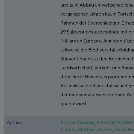
und zum Abbau umweltschädlicher
vergangenen Jahren kaum Fortschri
Rahmen der überschlägigen Erhe
29 Subventionstatbestände mit e
Milliarden Euro pro Jahr identifizie
teilweise die Biodiversität schädi
Subventionen aus den Bereichen 
Landwirtschaft, Verkehr und Bauw
detaillierte Bewertung vorgenom
Ausmaß sie biodiversitätsschädig
der biodiversitätsschädigende Ant
quantifiziert.
Authors
Florian Zerzawy
,
Ann-Cathrin Bee
Fiedler
,
Matthias Runkel
,
David B