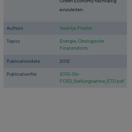
Green Economy nachhaltig
einzuleiten.
Authors
Swantje Fiedler
Topics
Energie
,
Ökologische
Finanzreform
Publicationdate
2012
Publicationfile
2012-06-
FOES_Stellungnahme_ETD.pdf