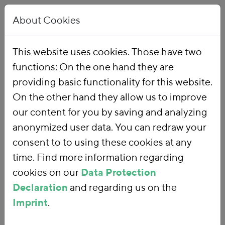
About Cookies
This website uses cookies. Those have two
functions: On the one hand they are
Home
Our Work
Topics
Environmental Financial Reform
providing basic functionality for this website.
On the other hand they allow us to improve
our content for you by saving and analyzing
Environmental
anonymized user data. You can redraw your
consent to to using these cookies at any
Financial Reform
time. Find more information regarding
cookies on our
Data Protection
Declaration
and regarding us on the
With an
environmental financial
Imprint
.
reform
, we are using fiscal policy and