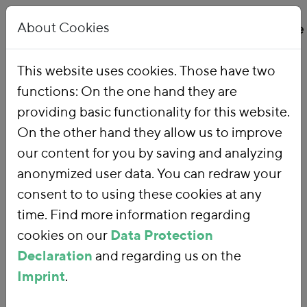
About Cookies
This website uses cookies. Those have two
functions: On the one hand they are
Home
Our Work
Topics
Environmental Financial Reform
providing basic functionality for this website.
On the other hand they allow us to improve
our content for you by saving and analyzing
Environmental
anonymized user data. You can redraw your
consent to to using these cookies at any
Financial Reform
time. Find more information regarding
cookies on our
Data Protection
Declaration
and regarding us on the
With an
environmental financial
Imprint
.
reform
, we are using fiscal policy and