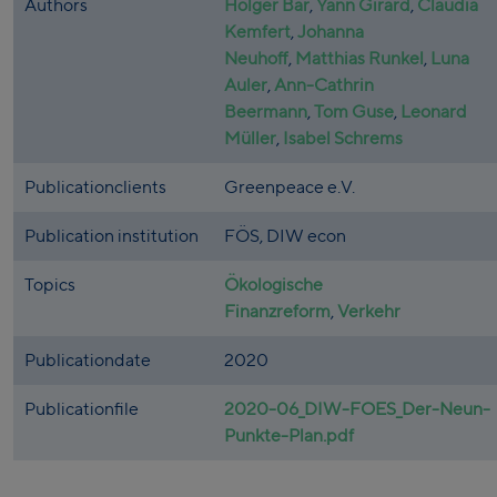
Authors
Holger Bär
,
Yann Girard
,
Claudia
Kemfert
,
Johanna
Neuhoff
,
Matthias Runkel
,
Luna
Auler
,
Ann-Cathrin
Beermann
,
Tom Guse
,
Leonard
Müller
,
Isabel Schrems
Publicationclients
Greenpeace e.V.
Publication institution
FÖS, DIW econ
Topics
Ökologische
Finanzreform
,
Verkehr
Publicationdate
2020
Publicationfile
2020-06_DIW-FOES_Der-Neun-
Punkte-Plan.pdf