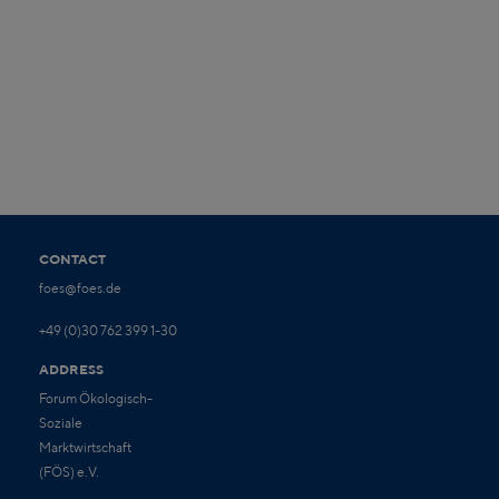
CONTACT
foes@foes.de
+49 (0)30 762 399 1-30
ADDRESS
Forum Ökologisch-
Soziale
Marktwirtschaft
(FÖS) e.V.