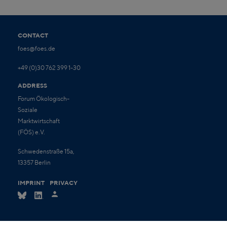
CONTACT
foes@foes.de
+49 (0)30 762 399 1-30
ADDRESS
Forum Ökologisch-
Soziale
Marktwirtschaft
(FÖS) e.V.
Schwedenstraße 15a,
13357 Berlin
IMPRINT
PRIVACY