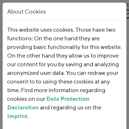
About Cookies
This website uses cookies. Those have two
functions: On the one hand they are
Home
Our Work
Topics
Environmental Financial Reform
providing basic functionality for this website.
On the other hand they allow us to improve
our content for you by saving and analyzing
Environmental
anonymized user data. You can redraw your
consent to to using these cookies at any
Financial
time. Find more information regarding
Reform
cookies on our
Data Protection
Declaration
and regarding us on the
Imprint
.
With an
environmental