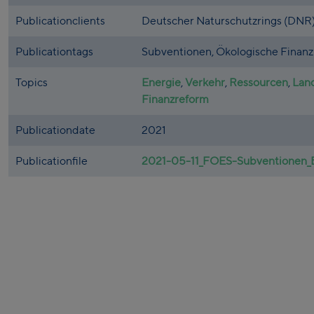
Publicationclients
Deutscher Naturschutzrings (DNR
Publicationtags
Subventionen, Ökologische Finanzr
Topics
Energie
,
Verkehr
,
Ressourcen
,
Land
Finanzreform
Publicationdate
2021
Publicationfile
2021-05-11_FOES-Subventionen_Bi