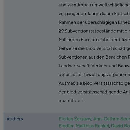
und zum Abbau umweltschädlicher
vergangenen Jahren kaum Fortschri
Rahmen der überschlägigen Erhe
29 Subventionstatbestände mit e
Milliarden Euro pro Jahr identifizie
teilweise die Biodiversität schädi
Subventionen aus den Bereichen 
Landwirtschaft, Verkehr und Bauw
detaillierte Bewertung vorgenom
Ausmaß sie biodiversitätsschädig
der biodiversitätsschädigende Ant
quantifiziert.
Authors
Florian Zerzawy
,
Ann-Cathrin Bee
Fiedler
,
Matthias Runkel
,
David B