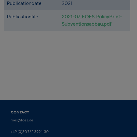
Publicationdate
2021
Publicationfile
2021-07_FOES_PolicyBrief-
Subventionsabbau.pdf
CONTACT
foes@foes.de
+49 (0)30 762 399 1-30