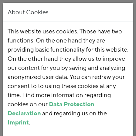
About Cookies
This website uses cookies. Those have two
functions: On the one hand they are
Home
Our Work
Topics
Environmental Financial Reform
providing basic functionality for this website.
On the other hand they allow us to improve
our content for you by saving and analyzing
Environmental
anonymized user data. You can redraw your
consent to to using these cookies at any
Financial Reform
time. Find more information regarding
cookies on our
Data Protection
Declaration
and regarding us on the
With an
environmental financial
Imprint
.
reform
, we are using fiscal policy and