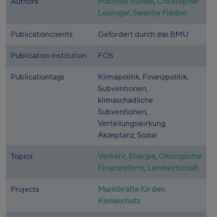
Authors
Matthias Runkel
,
Christopher
Leisinger
,
Swantje Fiedler
Publicationclients
Gefördert durch das BMU
Publication institution
FÖS
Publicationtags
Klimapolitik, Finanzpolitik,
Subventionen,
klimaschädliche
Subventionen,
Verteilungswirkung,
Akzeptanz, Sozial
Topics
Verkehr
,
Energie
,
Ökologische
Finanzreform
,
Landwirtschaft
Projects
Marktkräfte für den
Klimaschutz