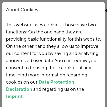
About Cookies
This website uses cookies. Those have two
functions: On the one hand they are
Home
Our Work
Topics
Environmental Financial Reform
providing basic functionality for this website.
On the other hand they allow us to improve
our content for you by saving and analyzing
Environmental
anonymized user data. You can redraw your
consent to to using these cookies at any
Financial Reform
time. Find more information regarding
cookies on our
Data Protection
Declaration
and regarding us on the
With an
environmental financial
Imprint
.
reform
, we are using fiscal policy and