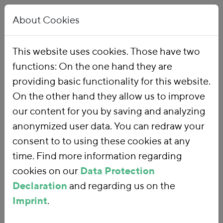
About Cookies
This website uses cookies. Those have two
functions: On the one hand they are
Home
Our Work
Topics
Environmental Financial Reform
providing basic functionality for this website.
On the other hand they allow us to improve
our content for you by saving and analyzing
Environmental
anonymized user data. You can redraw your
consent to to using these cookies at any
Financial Reform
time. Find more information regarding
cookies on our
Data Protection
Declaration
and regarding us on the
With an
environmental financial
Imprint
.
reform
, we are using fiscal policy and