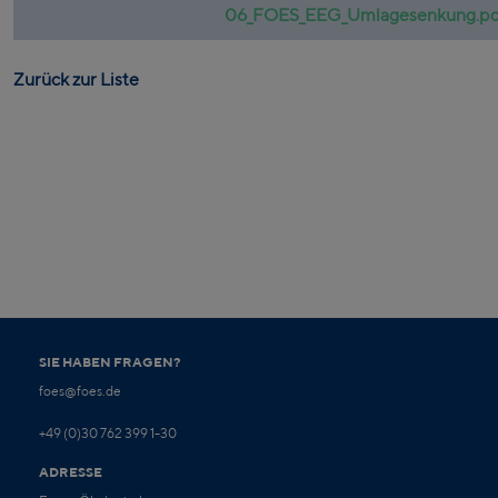
06_FOES_EEG_Umlagesenkung.pd
Zurück zur Liste
SIE HABEN FRAGEN?
foes@foes.de
+49 (0)30 762 399 1-30
ADRESSE