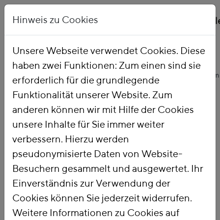
Hinweis zu Cookies
Unsere Webseite verwendet Cookies. Diese
haben zwei Funktionen: Zum einen sind sie
Startseite
Unsere Arbeit
Themen
Ökologische Finanzreform
erforderlich für die grundlegende
Funktionalität unserer Website. Zum
anderen können wir mit Hilfe der Cookies
Ökologische
unsere Inhalte für Sie immer weiter
verbessern. Hierzu werden
Finanzreform
pseudonymisierte Daten von Website-
Besuchern gesammelt und ausgewertet. Ihr
Einverständnis zur Verwendung der
Mit einer
Ökologischen
Cookies können Sie jederzeit widerrufen.
Finanzreform
nutzen wir die Steuer-
Weitere Informationen zu Cookies auf