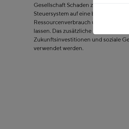
Gesellschaft Schaden zufügen, indem
Steuersystem auf eine breitere Basis 
Ressourcenverbrauch und Klimabela
lassen. Das zusätzliche Aufkommen so
Zukunftsinvestitionen und soziale Ge
verwendet werden.