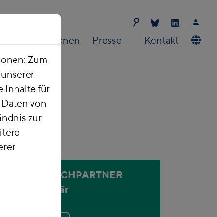
Publikationen
Presse
Kontakt
tionen: Zum
t unserer
 Inhalte für
e Daten von
ndnis zur
itere
erer
ANSPRECHPARTNER
Holger Bär