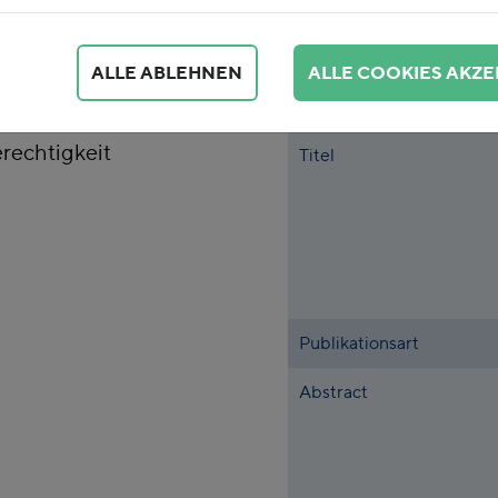
 wir unser
stellen sowie
ALLE ABLEHNEN
ALLE COOKIES AKZE
stung teurer werden
llte nachhaltig für
rechtigkeit
Titel
Publikationsart
Abstract