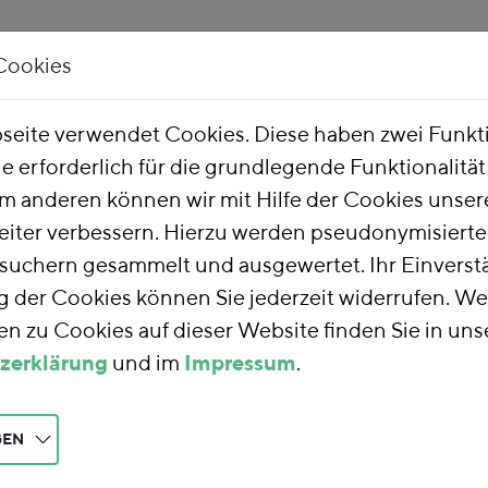
Cookies
Unsere Arbeit
Über uns
eite verwendet Cookies. Diese haben zwei Funk
ie erforderlich für die grundlegende Funktionalitä
he Finanzreform
m anderen können wir mit Hilfe der Cookies unsere
eiter verbessern. Hierzu werden pseudonymisiert
uchern gesammelt und ausgewertet. Ihr Einverstä
nzreform
der Cookies können Sie jederzeit widerrufen. We
n zu Cookies auf dieser Website finden Sie in uns
zerklärung
und im
Impressum
.
rm
nutzen wir die
teuern auf eine
aft und Gesellschaft
GEN
 die Umwelt und