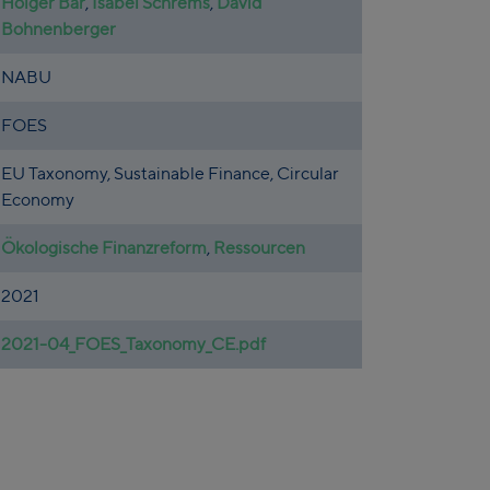
Holger Bär
,
Isabel Schrems
,
David
Bohnenberger
NABU
FOES
EU Taxonomy, Sustainable Finance, Circular
Economy
Ökologische Finanzreform
,
Ressourcen
2021
2021-04_FOES_Taxonomy_CE.pdf