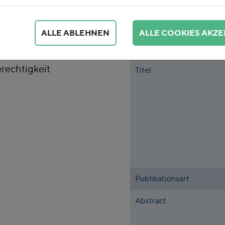
 wir unser
stellen sowie
ALLE ABLEHNEN
ALLE COOKIES AKZE
stung teurer werden
llte nachhaltig für
rechtigkeit
Titel
Publikationsart
Abstract