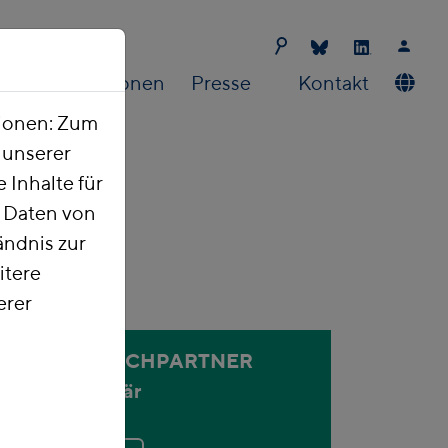
Publikationen
Presse
Kontakt
tionen: Zum
t unserer
 Inhalte für
e Daten von
ndnis zur
itere
erer
ANSPRECHPARTNER
Holger Bär