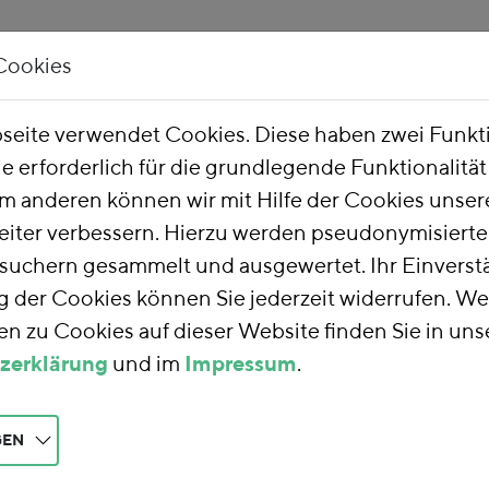
Cookies
Unsere Arbeit
Über uns
eite verwendet Cookies. Diese haben zwei Funk
ie erforderlich für die grundlegende Funktionalitä
he Finanzreform
m anderen können wir mit Hilfe der Cookies unsere
eiter verbessern. Hierzu werden pseudonymisiert
uchern gesammelt und ausgewertet. Ihr Einverstä
nzreform
der Cookies können Sie jederzeit widerrufen. We
n zu Cookies auf dieser Website finden Sie in uns
zerklärung
und im
Impressum
.
rm
nutzen wir die
teuern auf eine
aft und Gesellschaft
GEN
 die Umwelt und