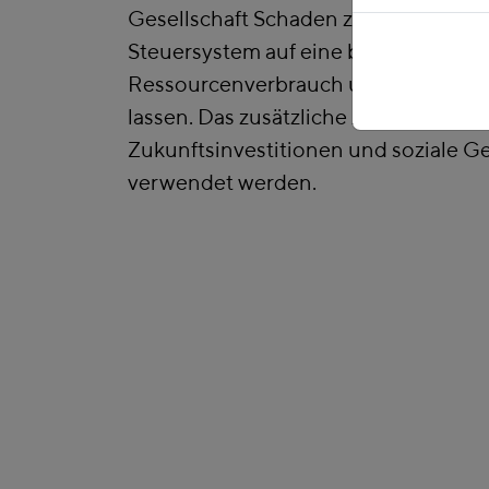
Gesellschaft Schaden zufügen, indem
Steuersystem auf eine breitere Basis 
Ressourcenverbrauch und Klimabela
lassen. Das zusätzliche Aufkommen so
Zukunftsinvestitionen und soziale Ge
verwendet werden.