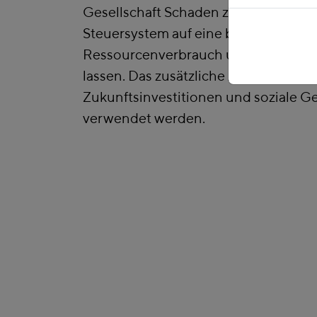
Gesellschaft Schaden zufügen, indem
Steuersystem auf eine breitere Basis 
Ressourcenverbrauch und Klimabela
lassen. Das zusätzliche Aufkommen so
Zukunftsinvestitionen und soziale Ge
verwendet werden.