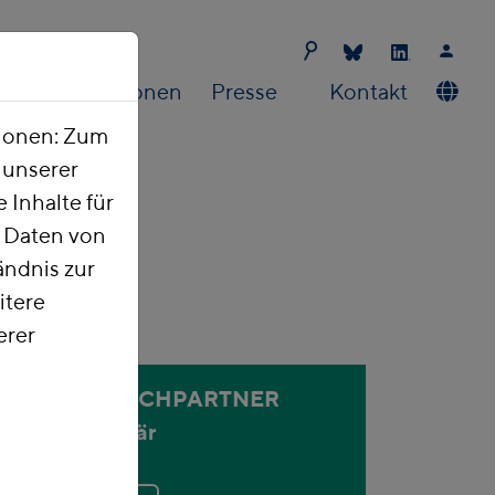
Publikationen
Presse
Kontakt
tionen: Zum
t unserer
 Inhalte für
e Daten von
ndnis zur
itere
erer
ANSPRECHPARTNER
Holger Bär