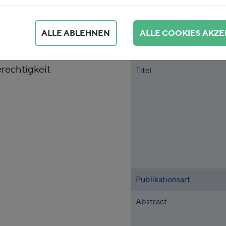
 wir unser
stellen sowie
ALLE ABLEHNEN
ALLE COOKIES AKZE
stung teurer werden
llte nachhaltig für
rechtigkeit
Titel
Publikationsart
Abstract