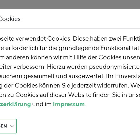
Cookies
Unsere Arbeit
Über uns
eite verwendet Cookies. Diese haben zwei Funk
ie erforderlich für die grundlegende Funktionalitä
he Finanzreform
m anderen können wir mit Hilfe der Cookies unsere
eiter verbessern. Hierzu werden pseudonymisiert
uchern gesammelt und ausgewertet. Ihr Einverstä
nzreform
der Cookies können Sie jederzeit widerrufen. We
n zu Cookies auf dieser Website finden Sie in uns
zerklärung
und im
Impressum
.
rm
nutzen wir die
teuern auf eine
aft und Gesellschaft
GEN
 die Umwelt und