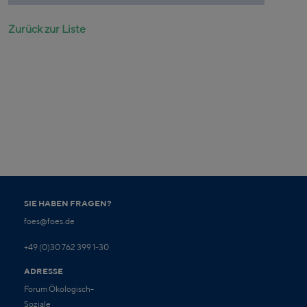
Zurück zur Liste
SIE HABEN FRAGEN?
foes@foes.de
+49 (0)30 762 399 1-30
ADRESSE
Forum Ökologisch-
Soziale