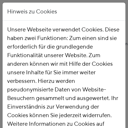
Hinweis zu Cookies
Unsere Webseite verwendet Cookies. Diese
haben zwei Funktionen: Zum einen sind sie
Startseite
Unsere Arbeit
Themen
Ökologische Finanzreform
erforderlich für die grundlegende
Funktionalität unserer Website. Zum
anderen können wir mit Hilfe der Cookies
Ökologische
unsere Inhalte für Sie immer weiter
verbessern. Hierzu werden
Finanzreform
pseudonymisierte Daten von Website-
Besuchern gesammelt und ausgewertet. Ihr
Einverständnis zur Verwendung der
Mit einer
Ökologischen
Cookies können Sie jederzeit widerrufen.
Finanzreform
nutzen wir die Steuer-
Weitere Informationen zu Cookies auf