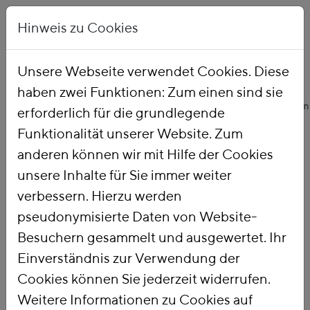
Hinweis zu Cookies
Unsere Webseite verwendet Cookies. Diese
haben zwei Funktionen: Zum einen sind sie
Startseite
Unsere Arbeit
Themen
Ökologische Finanzreform
erforderlich für die grundlegende
Funktionalität unserer Website. Zum
anderen können wir mit Hilfe der Cookies
Ökologische
unsere Inhalte für Sie immer weiter
verbessern. Hierzu werden
Finanzreform
pseudonymisierte Daten von Website-
Besuchern gesammelt und ausgewertet. Ihr
Einverständnis zur Verwendung der
Mit einer
Ökologischen
Cookies können Sie jederzeit widerrufen.
Finanzreform
nutzen wir die Steuer-
Weitere Informationen zu Cookies auf