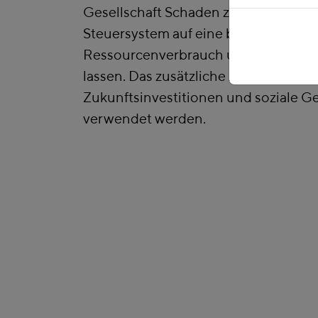
Gesellschaft Schaden zufügen, indem
Steuersystem auf eine breitere Basis 
Ressourcenverbrauch und Klimabela
lassen. Das zusätzliche Aufkommen so
Zukunftsinvestitionen und soziale Ge
verwendet werden.