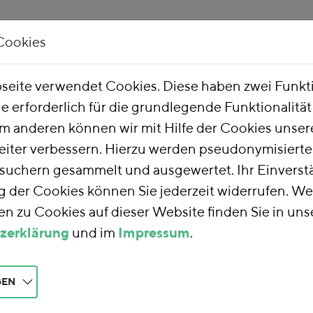
Cookies
Unsere Arbeit
Über uns
eite verwendet Cookies. Diese haben zwei Funk
ie erforderlich für die grundlegende Funktionalitä
he Finanzreform
m anderen können wir mit Hilfe der Cookies unsere
eiter verbessern. Hierzu werden pseudonymisiert
uchern gesammelt und ausgewertet. Ihr Einverstä
nzreform
der Cookies können Sie jederzeit widerrufen. We
n zu Cookies auf dieser Website finden Sie in uns
zerklärung
und im
Impressum
.
rm
nutzen wir die
teuern auf eine
aft und Gesellschaft
GEN
 die Umwelt und