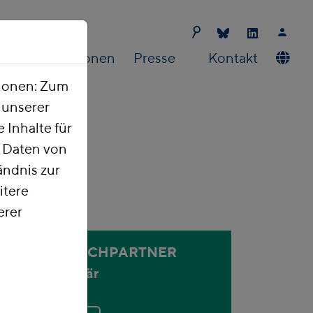
Publikationen
Presse
Kontakt
tionen: Zum
t unserer
 Inhalte für
e Daten von
ndnis zur
itere
erer
ANSPRECHPARTNER
Holger Bär