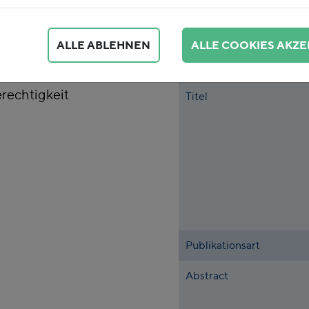
 wir unser
stellen sowie
ALLE ABLEHNEN
ALLE COOKIES AKZE
stung teurer werden
llte nachhaltig für
rechtigkeit
Titel
Publikationsart
Abstract