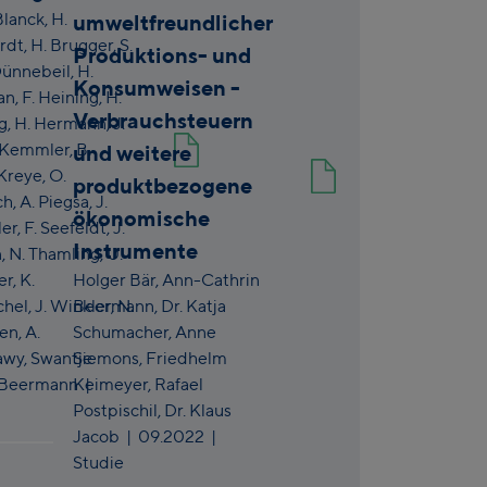
Blanck,
H.
umweltfreundlicher
rdt,
H. Brugger,
S.
Produktions- und
Dünnebeil,
H.
Konsumweisen -
an,
F. Heining,
H.
Verbrauchsteuern
g,
H. Hermann,
J.
 Kemmler,
B.
und weitere
 Kreye,
O.
produktbezogene
ch,
A. Piegsa,
J.
ökonomische
ler,
F. Seefeldt,
J.
Instrumente
n,
N. Thamling,
U.
er,
K.
Holger Bär,
Ann-Cathrin
chel,
J. Winkler,
Beermann,
N.
Dr. Katja
gen,
A.
Schumacher,
Anne
awy,
Swantje
Siemons,
Friedhelm
 Beermann
Keimeyer,
|
Rafael
Postpischil,
Dr. Klaus
Jacob
|
09.2022
|
Studie