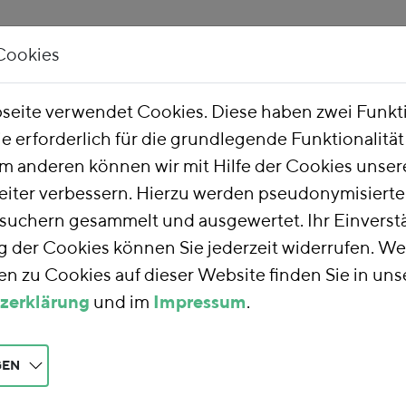
Cookies
Unsere Arbeit
Über uns
eite verwendet Cookies. Diese haben zwei Funk
ie erforderlich für die grundlegende Funktionalitä
he Finanzreform
m anderen können wir mit Hilfe der Cookies unsere
eiter verbessern. Hierzu werden pseudonymisiert
uchern gesammelt und ausgewertet. Ihr Einverstä
nzreform
der Cookies können Sie jederzeit widerrufen. We
n zu Cookies auf dieser Website finden Sie in uns
zerklärung
und im
Impressum
.
rm
nutzen wir die
teuern auf eine
aft und Gesellschaft
GEN
 die Umwelt und