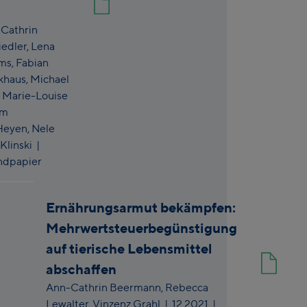
Cathrin
iedler,
Lena
ems,
Fabian
khaus,
Michael
,
Marie-Louise
lm
Heyen,
Nele
Klinski
|
ndpapier
Ernährungsarmut bekämpfen:
Mehrwertsteuerbegünstigung
auf tierische Lebensmittel
abschaffen
Ann-Cathrin Beermann,
Rebecca
Lewalter,
Vinzenz Grahl
|
12.2021
|