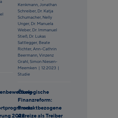
ja
Kenkmann,
Jonathan
Schreiber,
Dr. Katja
el
Schumacher,
Nelly
Unger,
Dr. Manuela
Weber,
Dr. Immanuel
Stieß,
Dr. Lukas
Sattlegger,
Beate
Richter,
Ann-Cathrin
Beermann,
Vinzenz
Grahl,
Simon Niesen-
Meemken
|
12.2023
|
Studie
enbewertung
Ökologische
Finanzreform:
ortprogramms
Produktbezogene
erung 2022
Anreize als Treiber