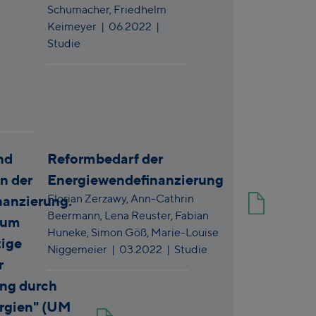
Schumacher,
Friedhelm
Keimeyer
|
06.2022
|
Studie
nd
Reformbedarf der
n der
Energiewendefinanzierung
Florian Zerzawy,
Ann-Cathrin
anzierung.
Beermann,
Lena Reuster,
Fabian
zum
Huneke,
Simon Göß,
Marie-Louise
tige
Niggemeier
|
03.2022
| Studie
r
ng durch
rgien" (UM