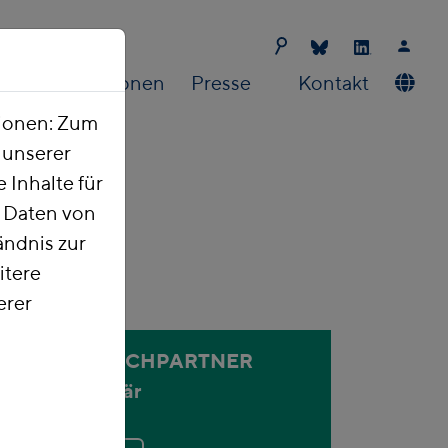
Publikationen
Presse
Kontakt
tionen: Zum
t unserer
 Inhalte für
e Daten von
ndnis zur
itere
erer
ANSPRECHPARTNER
Holger Bär