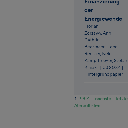
Finanzierung
der
Energiewende
Florian
Zerzawy,
Ann-
Cathrin
Beermann,
Lena
Reuster,
Nele
Kampffmeyer,
Stefan
Klinski
|
03.2022
|
Hintergrundpapier
1
2
3
4
...
nächste
...
letzte
Alle auflisten