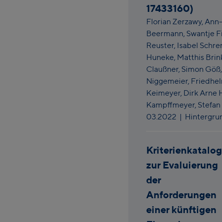
17433160)
Florian Zerzawy,
Ann-
Beermann,
Swantje F
Reuster,
Isabel Schr
Huneke,
Matthis Brin
Claußner,
Simon Göß
Niggemeier,
Friedhe
Keimeyer,
Dirk Arne 
Kampffmeyer,
Stefan 
03.2022
| Hintergru
Kriterienkatalog
zur Evaluierung
der
Anforderungen
einer künftigen