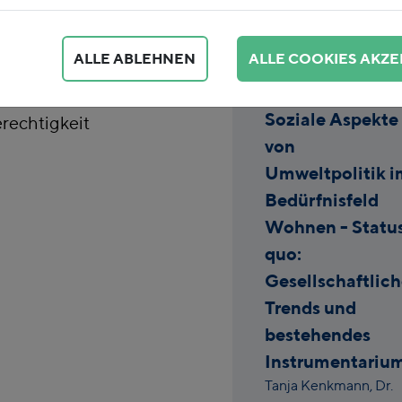
 wir unser
stellen sowie
ALLE ABLEHNEN
ALLE COOKIES AKZE
stung teurer werden
llte nachhaltig für
Soziale Aspekte
rechtigkeit
von
Umweltpolitik i
Bedürfnisfeld
Wohnen - Statu
quo:
Gesellschaftlic
Trends und
bestehendes
Instrumentariu
Tanja Kenkmann,
Dr.