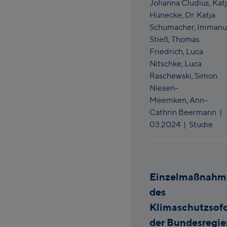
Johanna Cludius,
Kat
Hünecke,
Dr. Katja
Schumacher,
Immanu
Stieß,
Thomas
Friedrich,
Luca
Nitschke,
Luca
Raschewski,
Simon
Niesen-
Meemken,
Ann-
Cathrin Beermann
|
03.2024
| Studie
Einzelmaßnahm
des
Klimaschutzsof
der Bundesregi