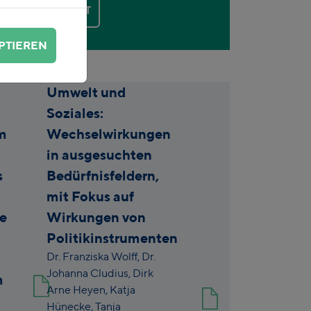
KONTAKT
PTIEREN
Umwelt und
Soziales:
m
Wechselwirkungen
in ausgesuchten
s
Bedürfnisfeldern,
mit Fokus auf
he
Wirkungen von
Politikinstrumenten
Dr. Franziska Wolff,
Dr.
Johanna Cludius,
Dirk
m
Arne Heyen,
Katja
Hünecke,
Tanja