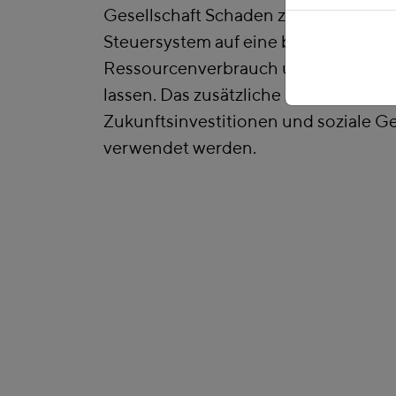
Gesellschaft Schaden zufügen, indem
Steuersystem auf eine breitere Basis 
Ressourcenverbrauch und Klimabela
lassen. Das zusätzliche Aufkommen so
Zukunftsinvestitionen und soziale Ge
verwendet werden.