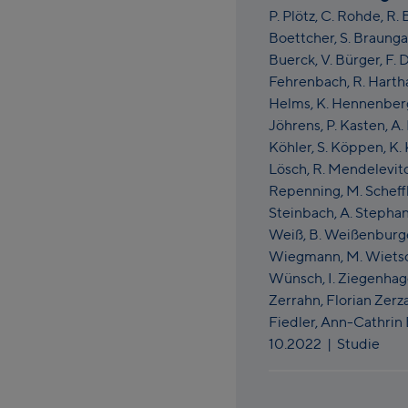
P. Plötz,
C. Rohde,
R. 
Boettcher,
S. Braunga
Buerck,
V. Bürger,
F. 
Fehrenbach,
R. Harth
Helms,
K. Hennenber
Jöhrens,
P. Kasten,
A.
Köhler,
S. Köppen,
K.
Lösch,
R. Mendelevit
Repenning,
M. Scheff
Steinbach,
A. Stepha
Weiß,
B. Weißenburg
Wiegmann,
M. Wiets
Wünsch,
I. Ziegenha
Zerrahn,
Florian Zerz
Fiedler,
Ann-Cathrin
10.2022
| Studie