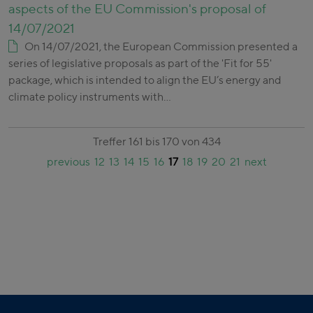
aspects of the EU Commission's proposal of
14/07/2021
On 14/07/2021, the European Commission presented a
series of legislative proposals as part of the 'Fit for 55'
package, which is intended to align the EU’s energy and
climate policy instruments with…
Treffer 161 bis 170 von 434
previous
12
13
14
15
16
17
18
19
20
21
next