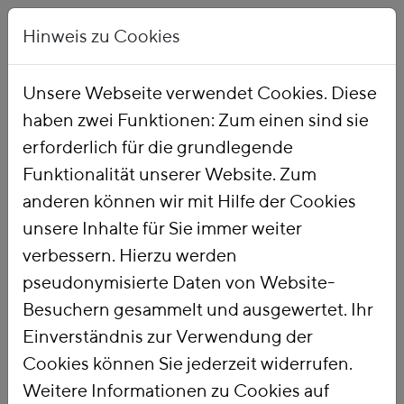
Hinweis zu Cookies
Unsere Webseite verwendet Cookies. Diese
haben zwei Funktionen: Zum einen sind sie
Startseite
Publikationen
erforderlich für die grundlegende
Funktionalität unserer Website. Zum
anderen können wir mit Hilfe der Cookies
434 Treffer:
Datum
Titel
unsere Inhalte für Sie immer weiter
verbessern. Hierzu werden
161.
Zukunft der Energiesteuern auf Diesel,
pseudonymisierte Daten von Website-
Erdgas, Strom & Co. Was bedeutet der
Besuchern gesammelt und ausgewertet. Ihr
Kommissionsvorschlag zur
Energiesteuerrichtlinie für Deutschland?
Einverständnis zur Verwendung der
Die EU-Kommission hat im Sommer 2021 einen
Cookies können Sie jederzeit widerrufen.
Vorschlag zur Reform der Energiesteuer-Richtlinie
Weitere Informationen zu Cookies auf
vorgelegt. Zentrale Elemente sind die Besteuerung von