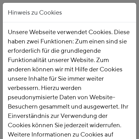
Hinweis zu Cookies
Unsere Webseite verwendet Cookies. Diese
haben zwei Funktionen: Zum einen sind sie
Startseite
Publikationen
erforderlich für die grundlegende
Funktionalität unserer Website. Zum
anderen können wir mit Hilfe der Cookies
434 Treffer:
Datum
Titel
unsere Inhalte für Sie immer weiter
verbessern. Hierzu werden
71.
Das Potential der bergrechtlichen
pseudonymisierte Daten von Website-
Förderabgabe für Ressourcenschutz und
Besuchern gesammelt und ausgewertet. Ihr
Länderfinanzen
Einverständnis zur Verwendung der
Obwohl Deutschland bei weitem kein rohstoffarmes
Land ist, sondern sich zu zwei Dritteln selber mit Rohstoffen
Cookies können Sie jederzeit widerrufen.
versorgt, ist das Aufkommen aus der Förderabgabe in den
Weitere Informationen zu Cookies auf
meisten Bundesländern aufgrund…