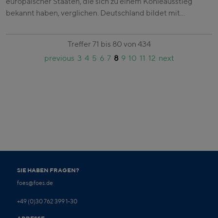
europäischer Staaten, die sich zu einem Kohleausstieg
bekannt haben, verglichen. Deutschland bildet mit…
Treffer 71 bis 80 von 434
previous
3
4
5
6
7
8
9
10
11
12
next
SIE HABEN FRAGEN?
foes@foes.de
+49 (0)30 762 399 1-30