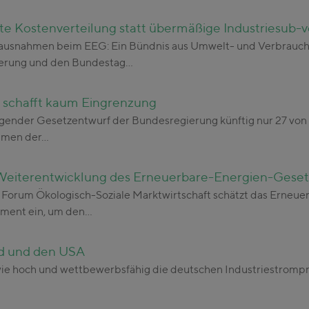
e Kostenverteilung statt übermäßige Industriesub-
eausnahmen beim EEG: Ein Bündnis aus Umwelt- und Verbrauch
ierung und den Bundestag…
 schafft kaum Eingrenzung
liegender Gesetzentwurf der Bundesregierung künftig nur 27 v
hmen der…
e Weiterentwicklung des Erneuerbare-Energien-Gese
Forum Ökologisch-Soziale Marktwirtschaft schätzt das Erneue
ument ein, um den…
nd und den USA
wie hoch und wettbewerbsfähig die deutschen Industriestrompreis