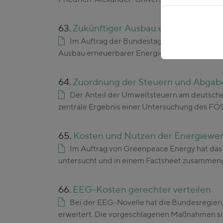
63.
Zukünftiger Ausbau erneuerbarer 
Im Auftrag der Bundestagsfraktion von Bü
Ausbau erneuerbarer Energien beeinflussen. 
64.
Zuordnung der Steuern und Abgaben
Der Anteil der Umweltsteuern am deutschen
zentrale Ergebnis einer Untersuchung des FÖS
65.
Kosten und Nutzen der Energiewe
Im Auftrag von Greenpeace Energy hat das
untersucht und in einem Factsheet zusammen
66.
EEG-Kosten gerechter verteilen
Bei der EEG-Novelle hat die Bundesregier
erweitert. Die vorgeschlagenen Maßnahmen s