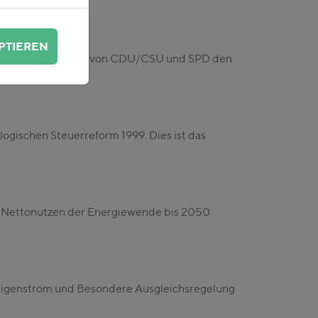
PTIEREN
s Koalitionsvertrags von CDU/CSU und SPD den
ogischen Steuerreform 1999. Dies ist das
n Nettonutzen der Energiewende bis 2050
 Eigenstrom und Besondere Ausgleichsregelung