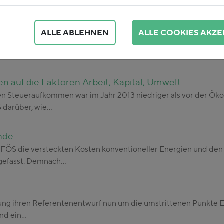
Energien
ALLE ABLEHNEN
ALLE COOKIES AKZE
ndnis 90/Die Grünen hat das FÖS untersucht, wie die Ziele de
Im…
 auf die Faktoren Arbeit, Kapital, Umwelt
 Steueraufkommen war im Jahr 2013 niedriger als vor der Ökol
 darüber, wie…
nde
 FÖS die versteckten Kosten konventioneller Energien und de
gefasst. Demnach…
ung ihren Referentenentwurf nun um die umstrittenen Punkte
ind ein…