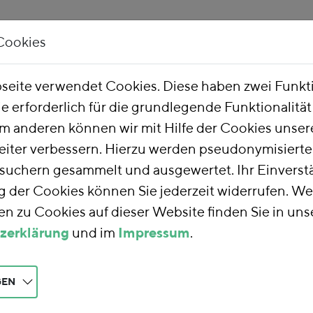
Cookies
Unsere Arbeit
Über uns
eite verwendet Cookies. Diese haben zwei Funk
ie erforderlich für die grundlegende Funktionalitä
m anderen können wir mit Hilfe der Cookies unsere
eiter verbessern. Hierzu werden pseudonymisiert
uchern gesammelt und ausgewertet. Ihr Einverstä
der Cookies können Sie jederzeit widerrufen. We
von Biogas im EEG
n zu Cookies auf dieser Website finden Sie in uns
hneidet die Verstromung von Anbaubiomasse aus verschiedenen 
zerklärung
und im
Impressum
.
uch die Kosten…
staltung der Ausnahmen für die Industrie bei der E
GEN
Institut für Wirtschaftsforschung (DIW Berlin), Arepo Consul
ürnberg…