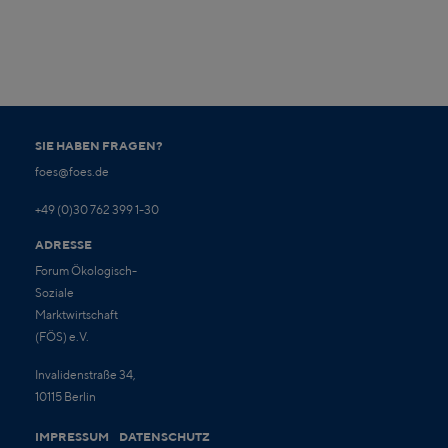
SIE HABEN FRAGEN?
foes@foes.de
+49 (0)30 762 399 1-30
ADRESSE
Forum Ökologisch-
Soziale
Marktwirtschaft
(FÖS) e.V.
Invalidenstraße 34,
10115 Berlin
IMPRESSUM
DATENSCHUTZ