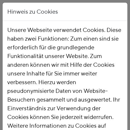
Hinweis zu Cookies
Unsere Webseite verwendet Cookies. Diese
haben zwei Funktionen: Zum einen sind sie
Startseite
Publikationen
erforderlich für die grundlegende
Funktionalität unserer Website. Zum
anderen können wir mit Hilfe der Cookies
Suchbegriffe unter 4 Zeichen Länge werden nicht
unsere Inhalte für Sie immer weiter
verarbeitet.
verbessern. Hierzu werden
434 Treffer:
Datum
Titel
pseudonymisierte Daten von Website-
111.
Eine intelligente Straßenmaut — effizient und
Besuchern gesammelt und ausgewertet. Ihr
nachhaltig
Einverständnis zur Verwendung der
Die deutsche Straßeninfrastruktur gilt als chronisch
Cookies können Sie jederzeit widerrufen.
unterfinanziert – sowohl bei Instandhaltung, als auch bei
Weitere Informationen zu Cookies auf
notwendigen Neuinvestitionen. Gleichzeitig deckt der